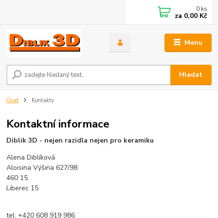
0
ks
za
0,00 Kč
Menu
Hledat
Úvod
Kontakty
Kontaktní informace
Diblik 3D - nejen razidla nejen pro keramiku
Alena Diblíková
Aloisina Výšina 627/98
460 15
Liberec 15
tel: +420 608 919 986