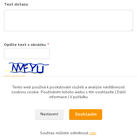
Text dotazu
Opište text z obrázku
*
jiný obrázek
Tento web používá k poskytování služeb a analýze návštěvnosti
soubory cookie. Používáním tohoto webu s tím souhlasíte.| Další
informace | V pořádku
Souhlasím
Nastavení
DIBLIK3D.CZ ©2026, Razidla a dekorační nástroje pro keramiku.
Souhlas můžete odmítnout
zde
.