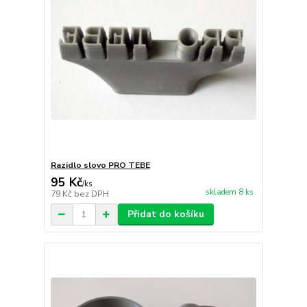
Razidlo slovo PRO TEBE
95 Kč
/
ks
skladem 8 ks
79 Kč
bez DPH
Přidat do košíku