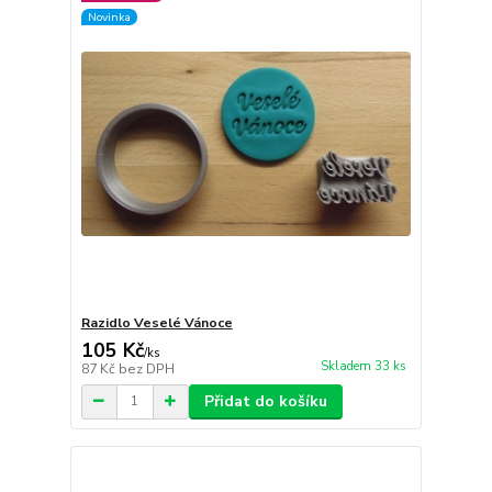
Novinka
Razidlo Veselé Vánoce
105 Kč
/
ks
Skladem 33 ks
87 Kč
bez DPH
Přidat do košíku