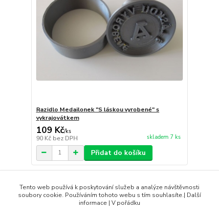
Razidlo Medailonek "S láskou vyrobené" s
vykrajovátkem
109 Kč
/
ks
skladem 7 ks
90 Kč
bez DPH
Přidat do košíku
strana
z 1
Tento web používá k poskytování služeb a analýze návštěvnosti
soubory cookie. Používáním tohoto webu s tím souhlasíte.| Další
informace | V pořádku