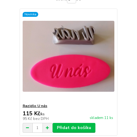
Novinka
Razidlo U nás
115 Kč
/
ks
skladem 11 ks
95 Kč
bez DPH
Přidat do košíku