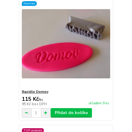
Novinka
Razidlo Domov
115 Kč
/
ks
skladem 9 ks
95 Kč
bez DPH
Přidat do košíku
TOP produkt