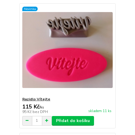
Novinka
Razidlo Vítejte
115 Kč
/
ks
skladem 11 ks
95 Kč
bez DPH
Přidat do košíku