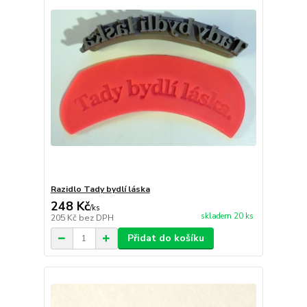
Razidlo Tady bydlí láska
248 Kč
/
ks
skladem 20 ks
205 Kč
bez DPH
Přidat do košíku