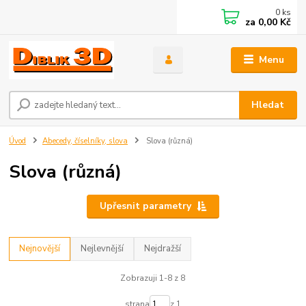
0
ks
za
0,00 Kč
Menu
Hledat
Úvod
Abecedy, číselníky, slova
Slova (různá)
Slova (různá)
Upřesnit parametry
Nejnovější
Nejlevnější
Nejdražší
Zobrazuji 1-8 z 8
strana
z 1