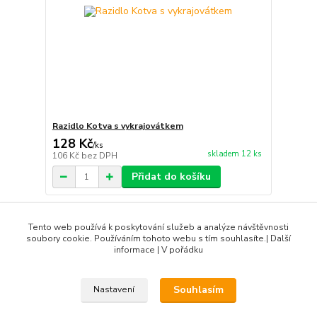
Razidlo Kotva s vykrajovátkem
128 Kč
/
ks
skladem 12 ks
106 Kč
bez DPH
Přidat do košíku
strana
z 1
Tento web používá k poskytování služeb a analýze návštěvnosti
soubory cookie. Používáním tohoto webu s tím souhlasíte.| Další
informace | V pořádku
Souhlasím
Nastavení
DIBLIK3D.CZ ©2026, Razidla a dekorační nástroje pro keramiku.