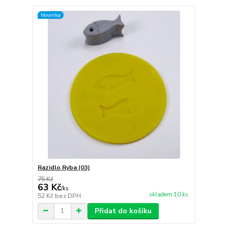
Novinka
Razidlo Ryba (03)
75 Kč
63 Kč
/
ks
skladem 10 ks
52 Kč
bez DPH
Přidat do košíku