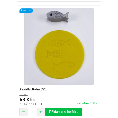
Novinka
Razidlo Ryba (06)
75 Kč
63 Kč
/
ks
skladem 10 ks
52 Kč
bez DPH
Přidat do košíku