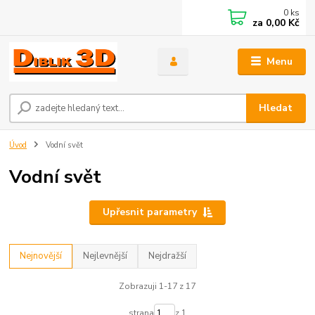
0
ks
za
0,00 Kč
Menu
Hledat
Úvod
Vodní svět
Vodní svět
Upřesnit parametry
Nejnovější
Nejlevnější
Nejdražší
Zobrazuji 1-17 z 17
strana
z 1