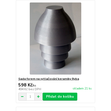
Sada forem na vytlačování keramiky Ryba
598 Kč
/
ks
skladem 21 ks
494 Kč
bez DPH
Přidat do košíku