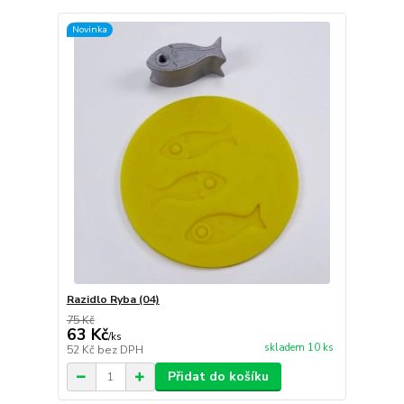
Novinka
Razidlo Ryba (04)
75 Kč
63 Kč
/
ks
skladem 10 ks
52 Kč
bez DPH
Přidat do košíku