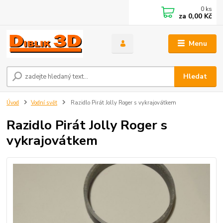
0
ks
za
0,00 Kč
Menu
Hledat
Úvod
Vodní svět
Razidlo Pirát Jolly Roger s vykrajovátkem
Razidlo Pirát Jolly Roger s
vykrajovátkem