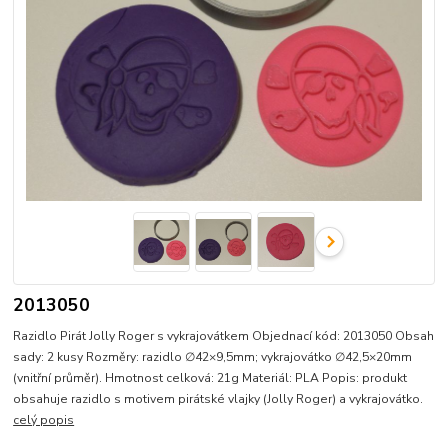
2013050
Razidlo Pirát Jolly Roger s vykrajovátkem Objednací kód: 2013050 Obsah
sady: 2 kusy Rozměry: razidlo ∅42×9,5mm; vykrajovátko ∅42,5×20mm
(vnitřní průměr). Hmotnost celková: 21g Materiál: PLA Popis: produkt
obsahuje razidlo s motivem pirátské vlajky (Jolly Roger) a vykrajovátko.
celý popis