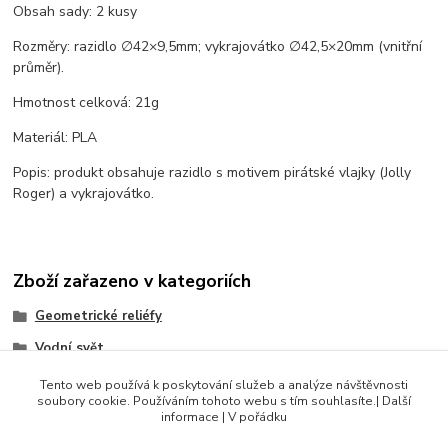
Obsah sady: 2 kusy
Rozměry: razidlo ∅42×9,5mm; vykrajovátko ∅42,5×20mm (vnitřní
průměr).
Hmotnost celková: 21g
Materiál: PLA
Popis: produkt obsahuje razidlo s motivem pirátské vlajky (Jolly
Roger) a vykrajovátko.
Zboží zařazeno v kategoriích
Geometrické reliéfy
Vodní svět
Sady razidel
Tento web používá k poskytování služeb a analýze návštěvnosti
soubory cookie. Používáním tohoto webu s tím souhlasíte.| Další
Produkty do 100 Kč
informace | V pořádku