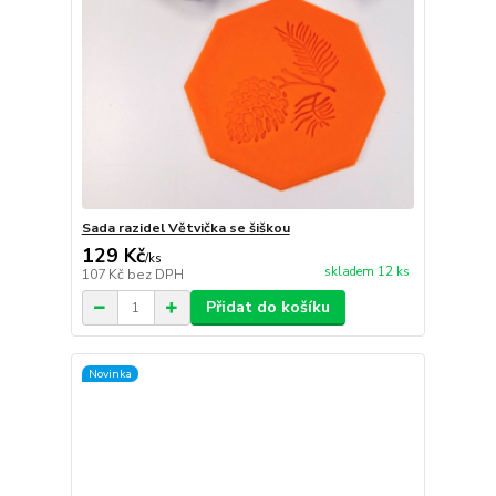
Sada razidel Větvička se šiškou
129 Kč
/
ks
skladem 12 ks
107 Kč
bez DPH
Přidat do košíku
Novinka