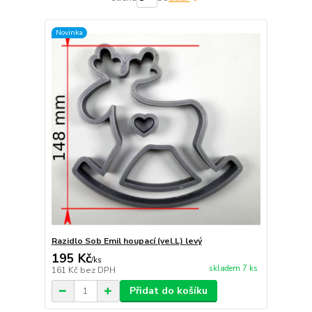
Novinka
Razidlo Sob Emil houpací (vel.L) levý
195 Kč
/
ks
skladem 7 ks
161 Kč
bez DPH
Přidat do košíku