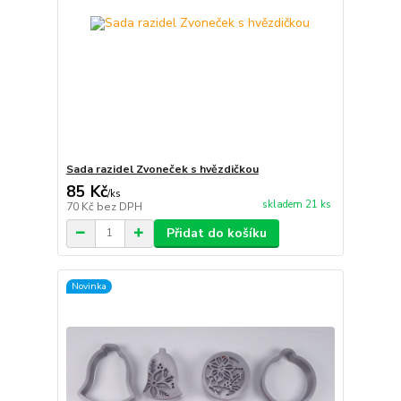
Sada razidel Zvoneček s hvězdičkou
85 Kč
/
ks
skladem 21 ks
70 Kč
bez DPH
Přidat do košíku
Novinka