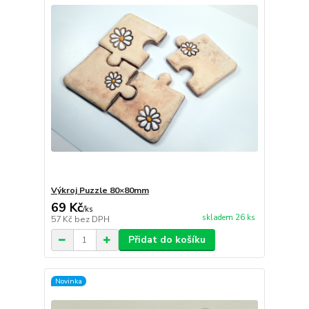
Výkroj Puzzle 80×80mm
69 Kč
/
ks
skladem 26 ks
57 Kč
bez DPH
Přidat do košíku
Novinka