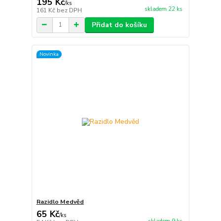
195 Kč
/
ks
skladem 22 ks
161 Kč
bez DPH
Přidat do košíku
Novinka
Razidlo Medvěd
65 Kč
/
ks