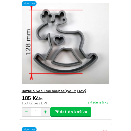
Novinka
Razidlo Sob Emil houpací (vel.M) levý
185 Kč
/
ks
skladem 6 ks
153 Kč
bez DPH
Přidat do košíku
Novinka