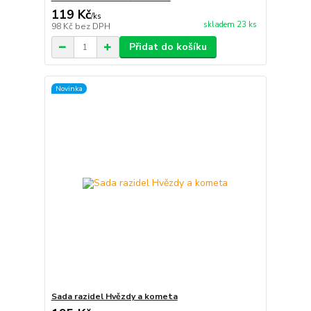
119 Kč
/
ks
skladem 23 ks
98 Kč
bez DPH
Přidat do košíku
Novinka
Sada razidel Hvězdy a kometa