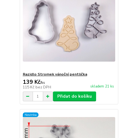
Razidlo Stromek vánoční pentlička
139 Kč
/
ks
skladem 21 ks
115 Kč
bez DPH
Přidat do košíku
Novinka