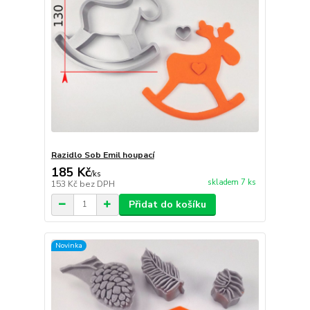
Razidlo Sob Emil houpací
185 Kč
/
ks
skladem 7 ks
153 Kč
bez DPH
Přidat do košíku
Novinka