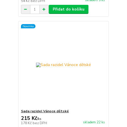
skladem 9 ks
54 Kč
bez DPH
Přidat do košíku
Novinka
Sada razidel Vánoce dětské
215 Kč
/
ks
skladem 22 ks
178 Kč
bez DPH