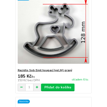
Razidlo Sob Emil houpací (vel.M) pravý
185 Kč
/
ks
skladem 6 ks
153 Kč
bez DPH
Přidat do košíku
Novinka