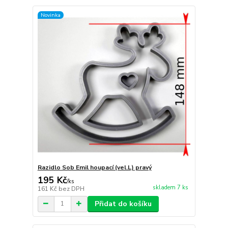
Novinka
Razidlo Sob Emil houpací (vel.L) pravý
195 Kč
/
ks
skladem 7 ks
161 Kč
bez DPH
Přidat do košíku