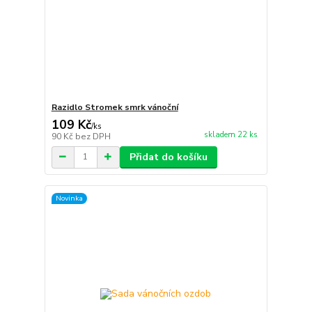
Razidlo Stromek smrk vánoční
109 Kč
/
ks
skladem 22 ks
90 Kč
bez DPH
Přidat do košíku
Novinka