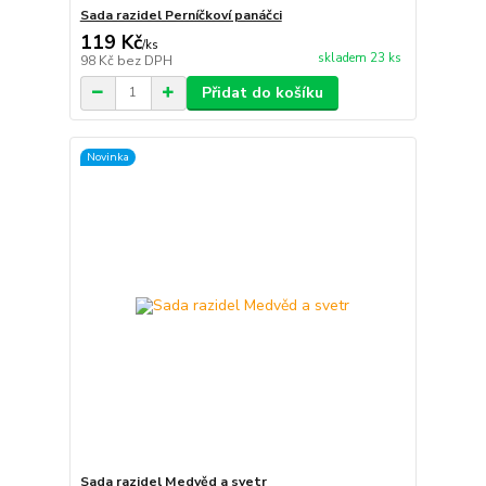
Sada razidel Perníčkoví panáčci
119 Kč
/
ks
skladem 23 ks
98 Kč
bez DPH
Přidat do košíku
Novinka
Sada razidel Medvěd a svetr