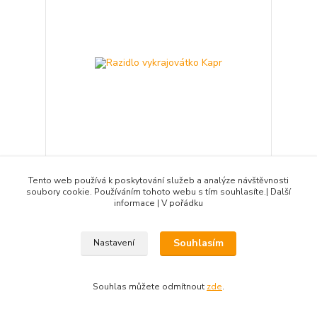
Razidlo vykrajovátko Kapr
Tento web používá k poskytování služeb a analýze návštěvnosti
soubory cookie. Používáním tohoto webu s tím souhlasíte.| Další
65 Kč
/
ks
informace | V pořádku
skladem 10 ks
54 Kč
bez DPH
Přidat do košíku
Souhlasím
Nastavení
Novinka
Souhlas můžete odmítnout
zde
.