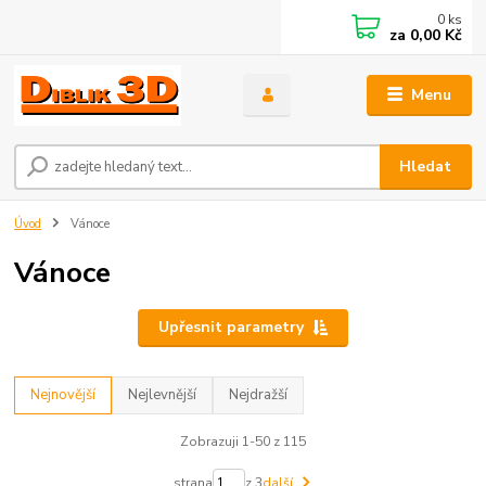
0
ks
za
0,00 Kč
Menu
Hledat
Úvod
Vánoce
Vánoce
Upřesnit parametry
Nejnovější
Nejlevnější
Nejdražší
Zobrazuji 1-50 z 115
strana
z 3
další