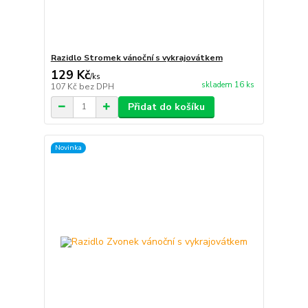
Razidlo Stromek vánoční s vykrajovátkem
129 Kč
/
ks
skladem 16 ks
107 Kč
bez DPH
Přidat do košíku
Novinka