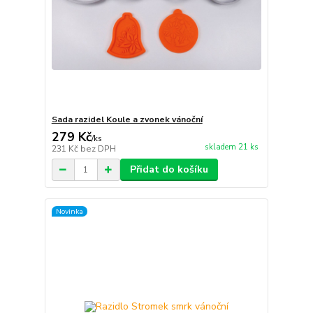
Sada razidel Koule a zvonek vánoční
279 Kč
/
ks
skladem 21 ks
231 Kč
bez DPH
Přidat do košíku
Novinka