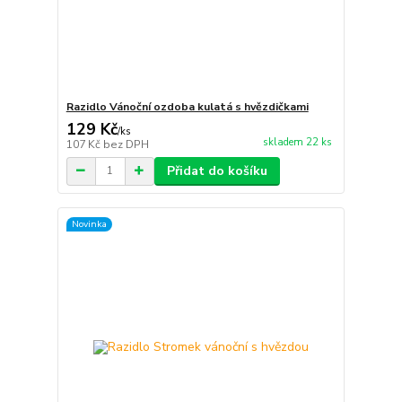
Razidlo Vánoční ozdoba kulatá s hvězdičkami
129 Kč
/
ks
skladem 22 ks
107 Kč
bez DPH
Přidat do košíku
Novinka