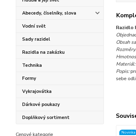
Hudba a její svět
Abecedy, číselníky, slova
Komple
Vodní svět
Razidlo 
Objednac
Sady razidel
Obsah sa
Rozměry
Razidla na zakázku
Hmotnost
Materiál:
Technika
Popis:
pro
sebe odli
Formy
Vykrajovátka
Dárkové poukazy
Souvise
Doplňkový sortiment
Novinka
Cenové kategorie