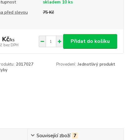
tupnost
skladem 10 ks
a před slevou
75 Kč
 Kč
/
ks
Přidat do košíku
Kč
bez DPH
roduktu:
2017027
Provedení:
Jednotlivý produkt
Ryby
Související zboží
7