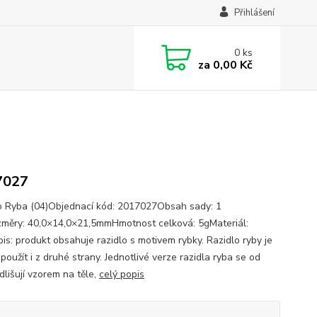
Přihlášení
0
ks
za
0,00 Kč
7027
o Ryba (04)Objednací kód: 2017027Obsah sady: 1
měry: 40,0×14,0×21,5mmHmotnost celková: 5gMateriál:
is: produkt obsahuje razidlo s motivem rybky. Razidlo ryby je
oužít i z druhé strany. Jednotlivé verze razidla ryba se od
dlišují vzorem na těle,
celý popis