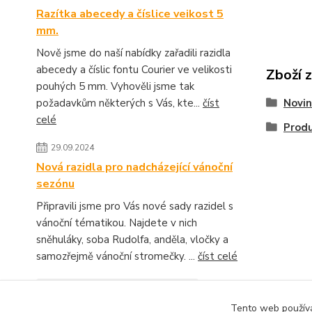
Razítka abecedy a číslice veikost 5
mm.
Nově jsme do naší nabídky zařadili razidla
abecedy a číslic fontu Courier ve velikosti
Zboží 
pouhých 5 mm. Vyhověli jsme tak
Novin
požadavkům některých s Vás, kte...
číst
celé
Produ
29.09.2024
Nová razidla pro nadcházející vánoční
sezónu
Připravili jsme pro Vás nové sady razidel s
vánoční tématikou. Najdete v nich
sněhuláky, soba Rudolfa, anděla, vločky a
samozřejmě vánoční stromečky. ...
číst celé
Zobrazit všechny novinky
Tento web používá