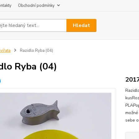
ntakty
Obchodní podmínky
Hledat
vířata
Razidlo Ryba (04)
dlo Ryba (04)
201
Razidl
kusRoz
PLAPop
možné p
sebe o