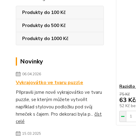
Produkty do 100 Kč
Produkty do 500 Kč
Produkty do 1000 Kč
Novinky
06.04.2026
Vykrajovátko ve tvaru puzzle
Razidlo
Připravili jsme nové vykrajovátko ve tvaru
75 Kč
63 Kč
puzzle, se kterým můžete vytvořit
52 Kč
be
například stylovou podložku pod svůj
hrneček s čajem. Pro dekoraci byla p...
číst
celé
15.03.2025