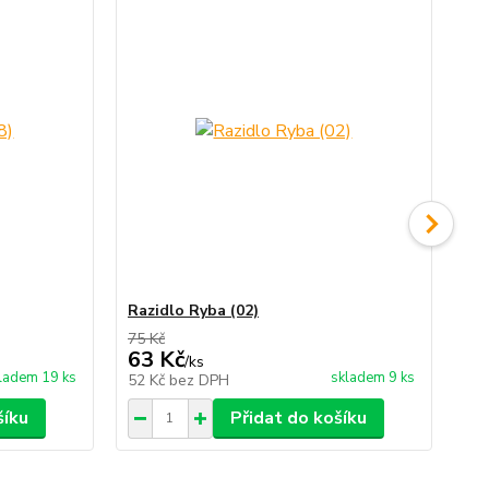
Razidlo Ryba (02)
Ra
75 Kč
75 
63 Kč
63
/
ks
ladem 19 ks
skladem 9 ks
52 Kč
bez DPH
52
šíku
Přidat do košíku