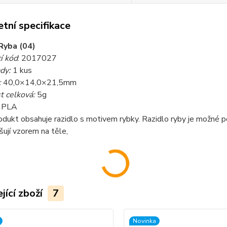
tní specifikace
Ryba (04)
í kód
: 2017027
dy:
1 kus
:
40,0×14,0×21,5mm
 celková:
5g
PLA
dukt obsahuje razidlo s motivem rybky. Razidlo ryby je možné pou
šují vzorem na těle,
jící zboží
7
Novinka