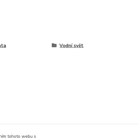
ata
Vodní svět
áním tohoto webu s