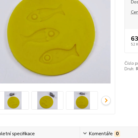
Dos
Cen
63
52 
Číslo p
Druh:
etní specifikace
Komentáře
0