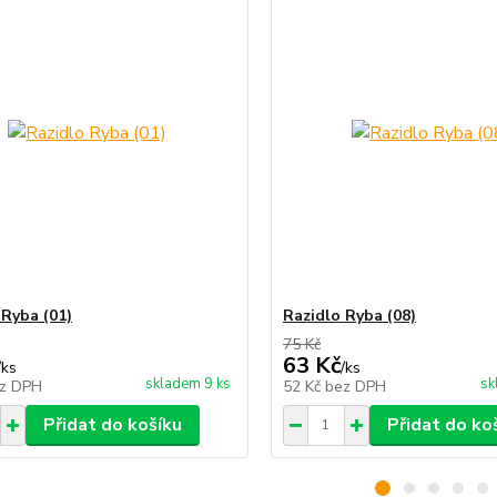
 Ryba (01)
Razidlo Ryba (08)
75 Kč
63 Kč
/
ks
/
ks
skladem 9 ks
sk
z DPH
52 Kč
bez DPH
Přidat do košíku
Přidat do ko