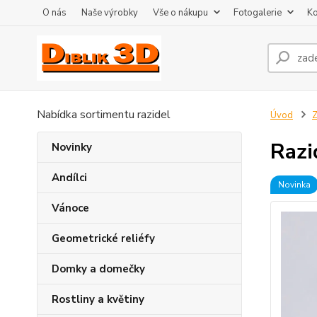
O nás
Naše výrobky
Vše o nákupu
Fotogalerie
Ko
Nabídka sortimentu razidel
Úvod
Z
Razi
Novinky
Andílci
Novinka
Vánoce
Geometrické reliéfy
Domky a domečky
Rostliny a květiny