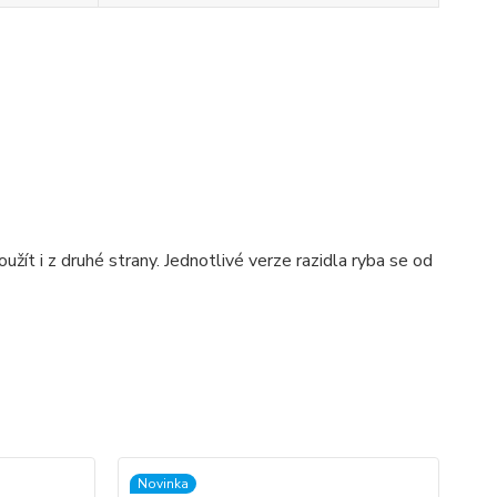
žít i z druhé strany. Jednotlivé verze razidla ryba se od
Novinka
No