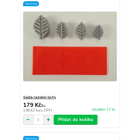
Novinka
Sada razidel listy
179 Kč
/
ks
skladem 12 ks
148 Kč
bez DPH
Přidat do košíku
Novinka