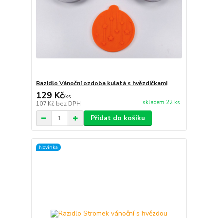
Razidlo Vánoční ozdoba kulatá s hvězdičkami
129 Kč
/
ks
skladem 22 ks
107 Kč
bez DPH
Přidat do košíku
Novinka