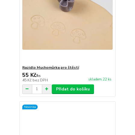
Razidlo Muchomůrka pro štěstí
55 Kč
/
ks
skladem 22 ks
45 Kč
bez DPH
Přidat do košíku
Novinka