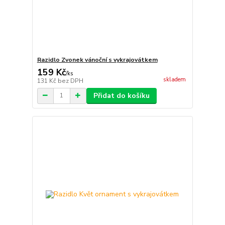
Razidlo Zvonek vánoční s vykrajovátkem
159 Kč
/
ks
skladem
131 Kč
bez DPH
Přidat do košíku