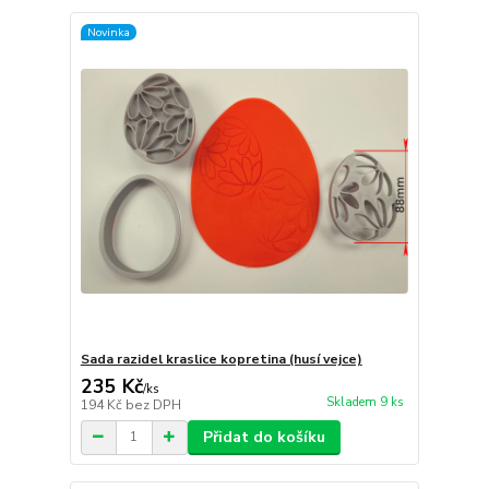
Novinka
Sada razidel kraslice kopretina (husí vejce)
235 Kč
/
ks
Skladem 9 ks
194 Kč
bez DPH
Přidat do košíku