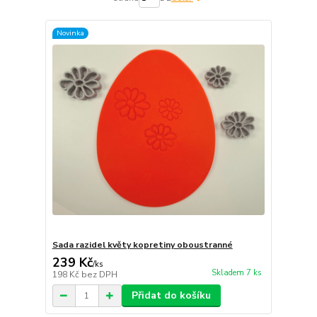
Novinka
Sada razidel květy kopretiny oboustranné
239 Kč
/
ks
Skladem 7 ks
198 Kč
bez DPH
Přidat do košíku