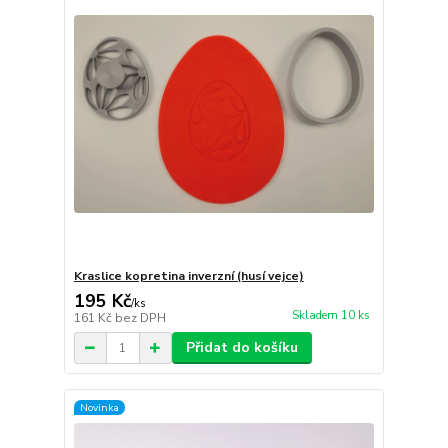
Kraslice kopretina inverzní (husí vejce)
195 Kč
/
ks
Skladem 10 ks
161 Kč
bez DPH
Přidat do košíku
Novinka