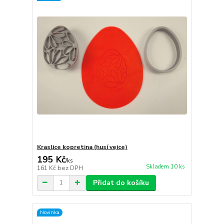
Kraslice kopretina (husí vejce)
195 Kč
/
ks
Skladem 10 ks
161 Kč
bez DPH
Přidat do košíku
Novinka