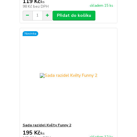
119 Kč
/
ks
skladem 15 ks
98 Kč
bez DPH
Přidat do košíku
Novinka
Sada razidel Květy Funny 2
195 Kč
/
ks