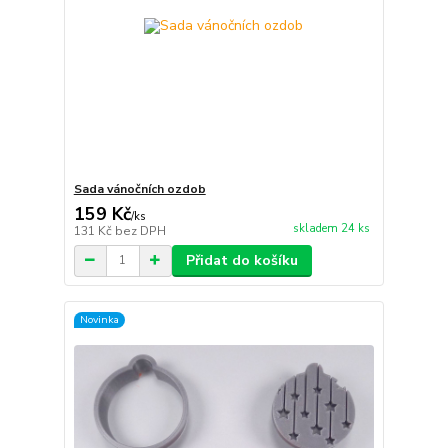
Sada vánočních ozdob
159 Kč
/
ks
skladem 24 ks
131 Kč
bez DPH
Přidat do košíku
Novinka