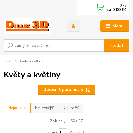
0
ks
za
0,00 Kč
Menu
Hledat
Úvod
Květy a květiny
Květy a květiny
Upřesnit parametry
Nejnovější
Nejlevnější
Nejdražší
Zobrazuji 1-50 z 87
strana
z 2
další