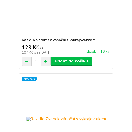
Razidlo Stromek vánoční s vykrajovátkem
129 Kč
/
ks
skladem 16 ks
107 Kč
bez DPH
Přidat do košíku
Novinka