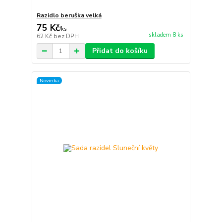
Razidlo beruška velká
75 Kč
/
ks
skladem 8 ks
62 Kč
bez DPH
Přidat do košíku
Novinka