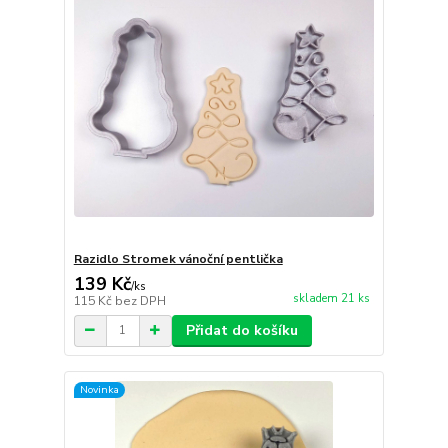
Razidlo Stromek vánoční pentlička
139 Kč
/
ks
skladem 21 ks
115 Kč
bez DPH
Přidat do košíku
Novinka