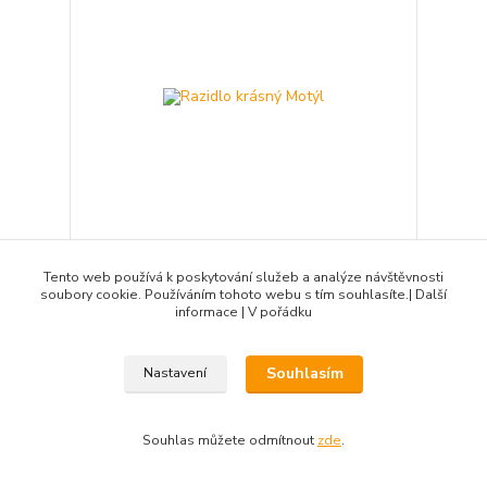
Razidlo krásný Motýl
Tento web používá k poskytování služeb a analýze návštěvnosti
soubory cookie. Používáním tohoto webu s tím souhlasíte.| Další
119 Kč
/
ks
informace | V pořádku
skladem 9 ks
98 Kč
bez DPH
Přidat do košíku
Souhlasím
Nastavení
Novinka
Souhlas můžete odmítnout
zde
.