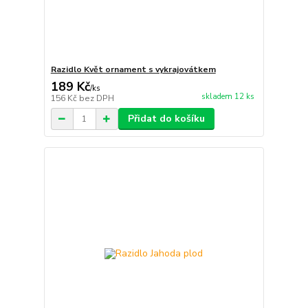
Razidlo Květ ornament s vykrajovátkem
189 Kč
/
ks
skladem 12 ks
156 Kč
bez DPH
Přidat do košíku