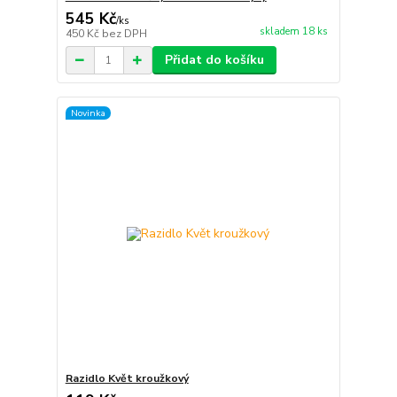
545 Kč
/
ks
skladem 18 ks
450 Kč
bez DPH
Přidat do košíku
Novinka
Razidlo Květ kroužkový