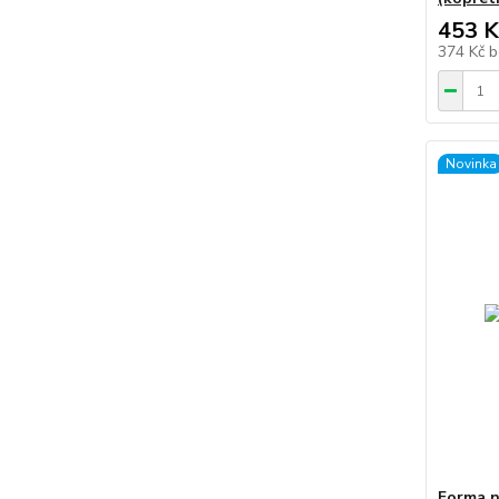
453 K
374 Kč
b
Novinka
Forma n