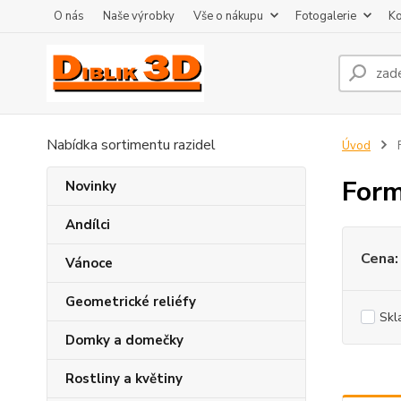
O nás
Naše výrobky
Vše o nákupu
Fotogalerie
Ko
Nabídka sortimentu razidel
Úvod
For
Novinky
Andílci
Cena:
Vánoce
Geometrické reliéfy
Skl
Domky a domečky
Rostliny a květiny