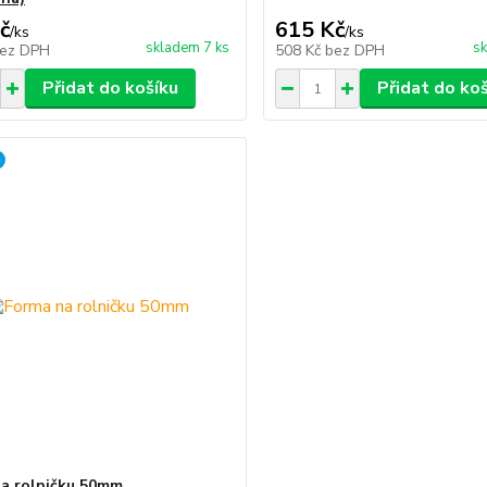
č
615 Kč
/
ks
/
ks
skladem 7 ks
sk
ez DPH
508 Kč
bez DPH
Přidat do košíku
Přidat do ko
a rolničku 50mm