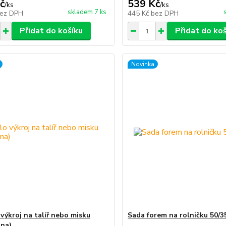
č
539 Kč
/
ks
/
ks
skladem 7 ks
ez DPH
445 Kč
bez DPH
Přidat do košíku
Přidat do ko
Novinka
 výkroj na talíř nebo misku
Sada forem na rolničku 50/
ina)