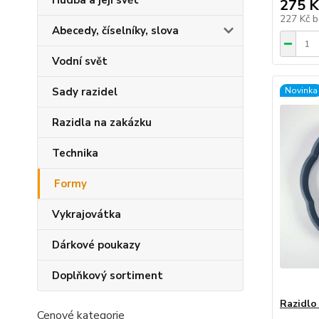
Hudba a její svět
275 K
227 Kč
b
Abecedy, číselníky, slova
Vodní svět
Sady razidel
Novinka
Razidla na zakázku
Technika
Formy
Vykrajovátka
Dárkové poukazy
Doplňkový sortiment
Razidlo 
Cenové kategorie