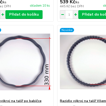
č
539 Kč
/
ks
/
ks
skladem 10 ks
sk
ez DPH
445 Kč
bez DPH
Přidat do košíku
Přidat do ko
Novinka
výkroj na talíř po babičce
Razidlo výkroj na talíř Vile