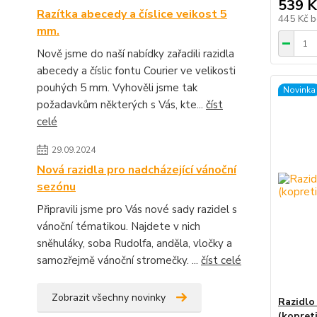
539 K
Razítka abecedy a číslice veikost 5
445 Kč
b
mm.
Nově jsme do naší nabídky zařadili razidla
abecedy a číslic fontu Courier ve velikosti
pouhých 5 mm. Vyhověli jsme tak
Novinka
požadavkům některých s Vás, kte...
číst
celé
29.09.2024
Nová razidla pro nadcházející vánoční
sezónu
Připravili jsme pro Vás nové sady razidel s
vánoční tématikou. Najdete v nich
sněhuláky, soba Rudolfa, anděla, vločky a
samozřejmě vánoční stromečky. ...
číst celé
Zobrazit všechny novinky
Razidlo
(kopret