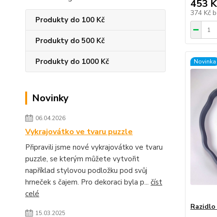
453 K
374 Kč
b
Produkty do 100 Kč
Produkty do 500 Kč
Produkty do 1000 Kč
Novinka
Novinky
06.04.2026
Vykrajovátko ve tvaru puzzle
Připravili jsme nové vykrajovátko ve tvaru
puzzle, se kterým můžete vytvořit
například stylovou podložku pod svůj
hrneček s čajem. Pro dekoraci byla p...
číst
celé
Razidlo 
15.03.2025