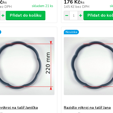
č
176 Kč
/
ks
/
ks
skladem 21 ks
sk
ez DPH
145 Kč
bez DPH
Přidat do košíku
Přidat do ko
Novinka
výkroj na talíř Janička
Razidlo výkroj na talíř Jana