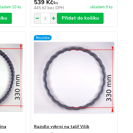
539 Kč
/
ks
ladem 10 ks
skladem 9 ks
445 Kč
bez DPH
šíku
Přidat do košíku
Novinka
mína
Razidlo výkroj na talíř Vilík