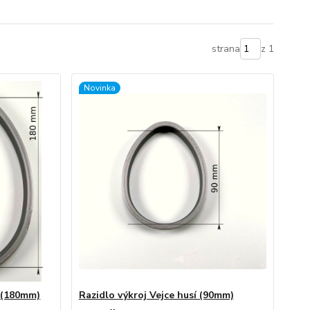
strana
z 1
Novinka
í (180mm)
Razidlo výkroj Vejce husí (90mm)