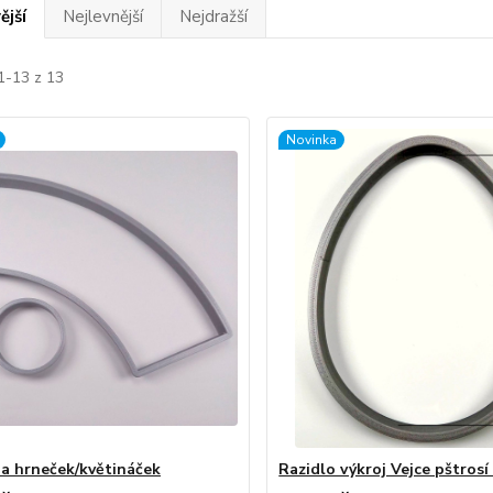
ější
Nejlevnější
Nejdražší
1-13 z 13
Novinka
a hrneček/květináček
Razidlo výkroj Vejce pštros