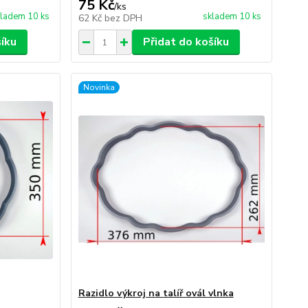
75 Kč
/
ks
ladem 10 ks
skladem 10 ks
62 Kč
bez DPH
šíku
Přidat do košíku
Novinka
Razidlo výkroj na talíř ovál vlnka