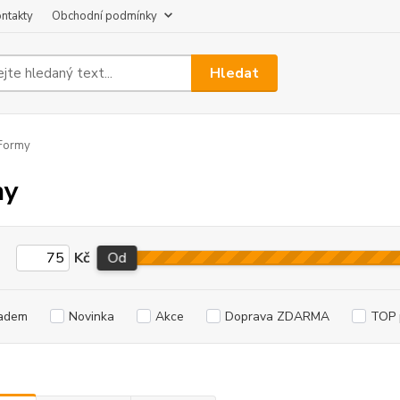
ntakty
Obchodní podmínky
Hledat
Formy
my
Kč
Od
adem
Novinka
Akce
Doprava ZDARMA
TOP 