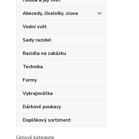
Hudba a její svět
Abecedy, číselníky, slova
Vodní svět
Sady razidel
Razidla na zakázku
Technika
Formy
Vykrajovátka
Dárkové poukazy
Doplňkový sortiment
Cenové kategorie