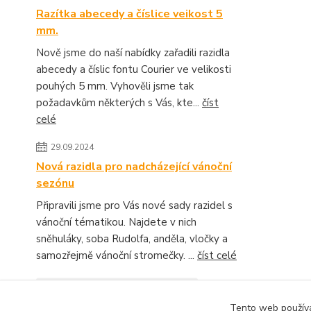
Razítka abecedy a číslice veikost 5
mm.
Nově jsme do naší nabídky zařadili razidla
abecedy a číslic fontu Courier ve velikosti
pouhých 5 mm. Vyhověli jsme tak
požadavkům některých s Vás, kte...
číst
celé
29.09.2024
Nová razidla pro nadcházející vánoční
sezónu
Připravili jsme pro Vás nové sady razidel s
vánoční tématikou. Najdete v nich
sněhuláky, soba Rudolfa, anděla, vločky a
samozřejmě vánoční stromečky. ...
číst celé
Zobrazit všechny novinky
Tento web používá