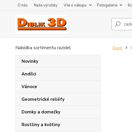
O nás
Naše výrobky
Vše o nákupu
Fotogalerie
Ko
Nabídka sortimentu razidel
Úvod
Novinky
Andílci
Vánoce
Geometrické reliéfy
Domky a domečky
Rostliny a květiny