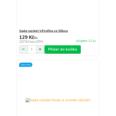
Sada razidel Větvička se šiškou
129 Kč
/
ks
skladem 12 ks
107 Kč
bez DPH
Přidat do košíku
Novinka