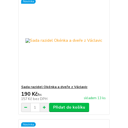
Novinka
Sada razidel Okénka a dveře z Václavic
190 Kč
/
ks
skladem 13 ks
157 Kč
bez DPH
Přidat do košíku
Novinka