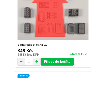
Sada razidel okna 01
349 Kč
/
ks
skladem 10 ks
288 Kč
bez DPH
Přidat do košíku
Novinka