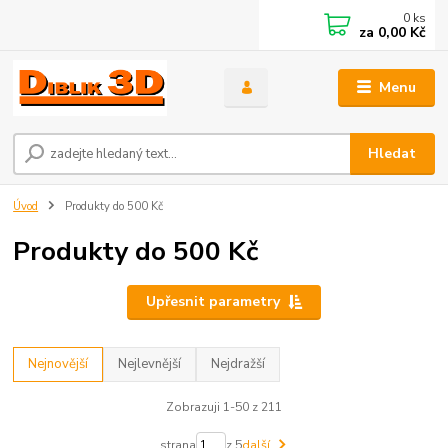
0
ks
za
0,00 Kč
Menu
Hledat
Úvod
Produkty do 500 Kč
Produkty do 500 Kč
Upřesnit parametry
Nejnovější
Nejlevnější
Nejdražší
Zobrazuji 1-50 z 211
strana
z 5
další