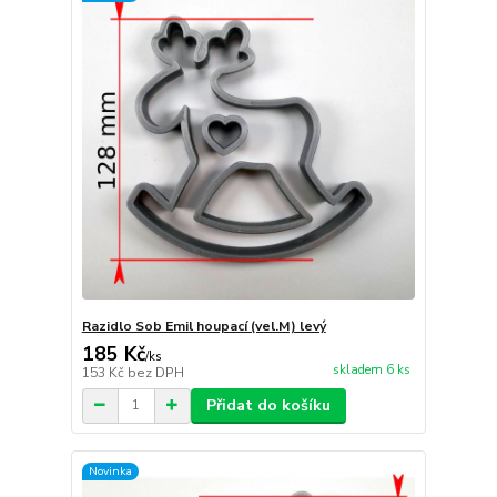
Razidlo Sob Emil houpací (vel.M) levý
185 Kč
/
ks
skladem 6 ks
153 Kč
bez DPH
Přidat do košíku
Novinka