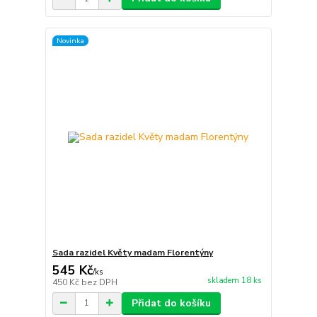
Novinka
Sada razidel Květy madam Florentýny
545 Kč
/
ks
skladem 18 ks
450 Kč
bez DPH
Přidat do košíku