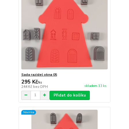
Sada razidel okna 05
295 Kč
/
ks
skladem 13 ks
244 Kč
bez DPH
Přidat do košíku
Novinka