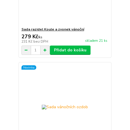
Sada razidel Koule a zvonek vánoční
279 Kč
/
ks
skladem 21 ks
231 Kč
bez DPH
Přidat do košíku
Novinka