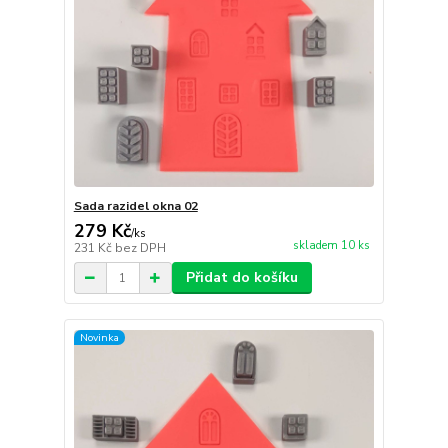
Sada razidel okna 02
279 Kč
/
ks
skladem 10 ks
231 Kč
bez DPH
Přidat do košíku
Novinka