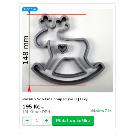
Novinka
Razidlo Sob Emil houpací (vel.L) levý
195 Kč
/
ks
skladem 7 ks
161 Kč
bez DPH
Přidat do košíku