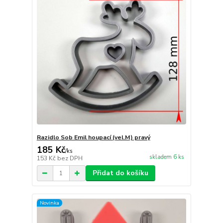
Razidlo Sob Emil houpací (vel.M) pravý
185 Kč
/
ks
skladem 6 ks
153 Kč
bez DPH
Přidat do košíku
Novinka