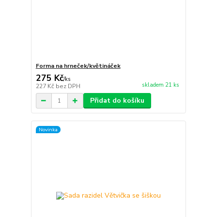
Forma na hrneček/květináček
275 Kč
/
ks
skladem 21 ks
227 Kč
bez DPH
Přidat do košíku
Novinka