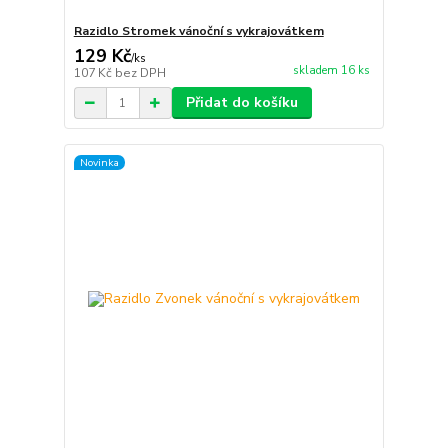
Razidlo Stromek vánoční s vykrajovátkem
129 Kč
/
ks
skladem 16 ks
107 Kč
bez DPH
Přidat do košíku
Novinka