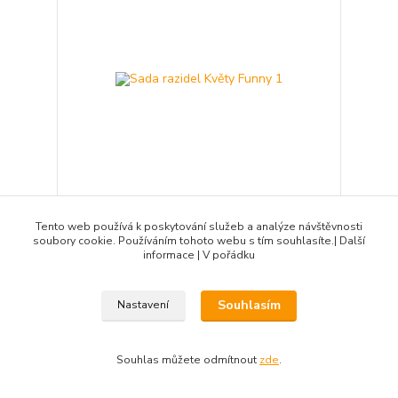
Sada razidel Květy Funny 1
Tento web používá k poskytování služeb a analýze návštěvnosti
soubory cookie. Používáním tohoto webu s tím souhlasíte.| Další
271 Kč
/
ks
informace | V pořádku
skladem 14 ks
224 Kč
bez DPH
Přidat do košíku
Souhlasím
Nastavení
Novinka
Souhlas můžete odmítnout
zde
.