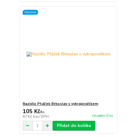
Novinka
Razidlo Ptáček Brkoslav s vykrajovátkem
105 Kč
/
ks
skladem 6 ks
87 Kč
bez DPH
Přidat do košíku