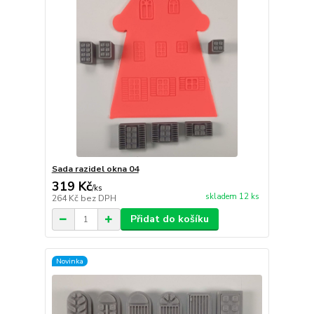
Sada razidel okna 04
319 Kč
/
ks
skladem 12 ks
264 Kč
bez DPH
Přidat do košíku
Novinka