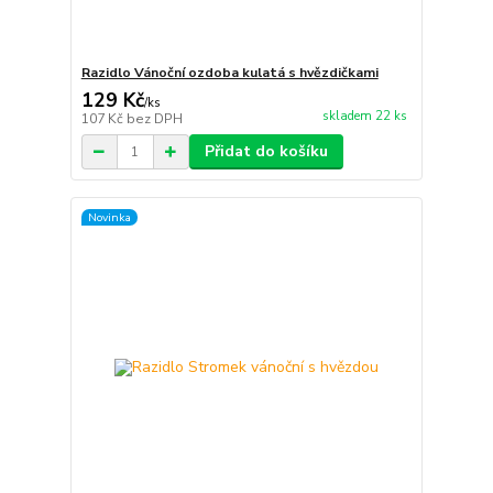
Razidlo Vánoční ozdoba kulatá s hvězdičkami
129 Kč
/
ks
skladem 22 ks
107 Kč
bez DPH
Přidat do košíku
Novinka