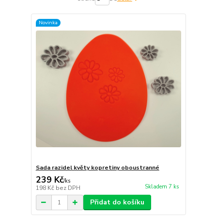
Novinka
Sada razidel květy kopretiny oboustranné
239 Kč
/
ks
Skladem 7 ks
198 Kč
bez DPH
Přidat do košíku