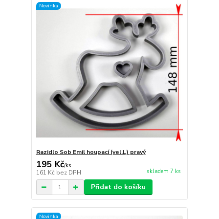
Novinka
Razidlo Sob Emil houpací (vel.L) pravý
195 Kč
/
ks
skladem 7 ks
161 Kč
bez DPH
Přidat do košíku
Novinka