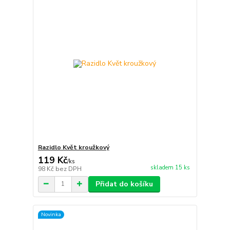
Razidlo Květ kroužkový
119 Kč
/
ks
skladem 15 ks
98 Kč
bez DPH
Přidat do košíku
Novinka