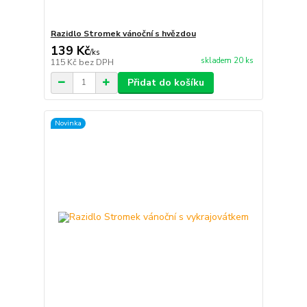
Razidlo Stromek vánoční s hvězdou
139 Kč
/
ks
skladem 20 ks
115 Kč
bez DPH
Přidat do košíku
Novinka