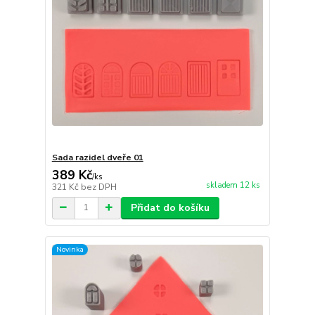
Sada razidel dveře 01
389 Kč
/
ks
skladem 12 ks
321 Kč
bez DPH
Přidat do košíku
Novinka