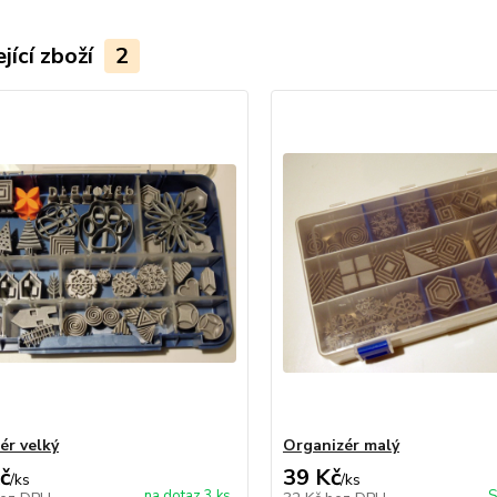
jící zboží
2
ér velký
Organizér malý
č
39 Kč
/
ks
/
ks
na dotaz 3 ks
S