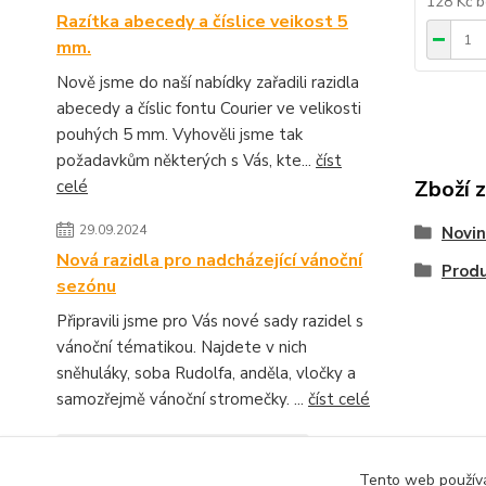
128 Kč
b
Razítka abecedy a číslice veikost 5
mm.
Nově jsme do naší nabídky zařadili razidla
abecedy a číslic fontu Courier ve velikosti
pouhých 5 mm. Vyhověli jsme tak
požadavkům některých s Vás, kte...
číst
Zboží 
celé
29.09.2024
Novin
Nová razidla pro nadcházející vánoční
Produ
sezónu
Připravili jsme pro Vás nové sady razidel s
vánoční tématikou. Najdete v nich
sněhuláky, soba Rudolfa, anděla, vločky a
samozřejmě vánoční stromečky. ...
číst celé
Zobrazit všechny novinky
Tento web používá