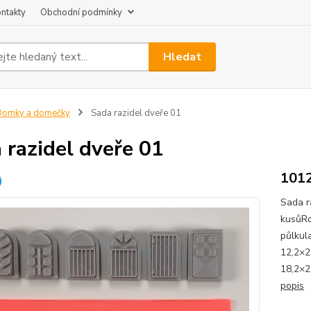
ntakty
Obchodní podmínky
Hledat
Domky a domečky
Sada razidel dveře 01
 razidel dveře 01
101
Sada r
kusůRo
půlkul
12,2×2
18,2×2
popis