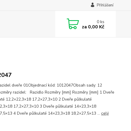
Přihlášení
0
ks
za
0,00 Kč
2047
azidel dveře 01Objednací kód: 1012047Obsah sady: 12
změry razidel: Razidlo Rozměry [mm] Rozměry [mm] 1 Dveře
até 12,2×22,3×18 17,2×27,3×10 2 Dveře půlkulaté
2,3×18 17,2×27,3×10 3 Dveře půlkulaté 14×23,3×18
7,5×13 4 Dveře půlkulaté 14×23,3×18 18,2×27,5×13 ...
celý