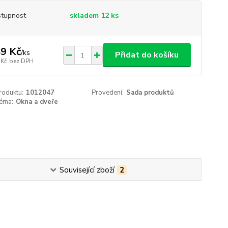
tupnost
skladem 12 ks
9 Kč
/
ks
Přidat do košíku
 Kč
bez DPH
roduktu:
1012047
Provedení:
Sada produktů
téma:
Okna a dveře
Související zboží
2