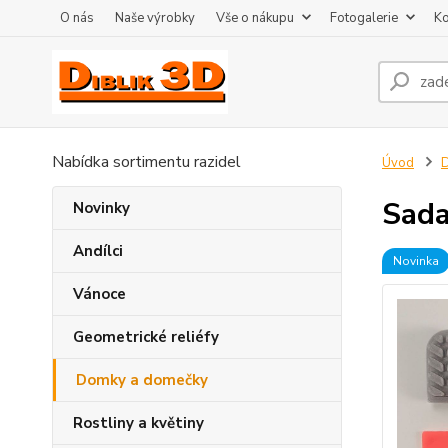
O nás
Naše výrobky
Vše o nákupu
Fotogalerie
Ko
Nabídka sortimentu razidel
Úvod
Sada
Novinky
Andílci
Novinka
Vánoce
Geometrické reliéfy
Domky a domečky
Rostliny a květiny