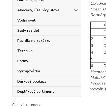
Hudba a její svět
Objednac
Obsah sa
Abecedy, číselníky, slova
Rozměry 
Vodní svět
R
Sady razidel
1
D
2
D
Razidla na zakázku
3
D
Technika
4
D
5
D
Formy
6
D
Vykrajovátka
Hmotnost
Materiál
Dárkové poukazy
Popis:
sad
vytvořit 
Doplňkový sortiment
Cenové kategorie