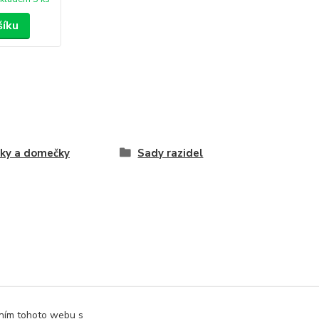
šíku
ky a domečky
Sady razidel
áním tohoto webu s