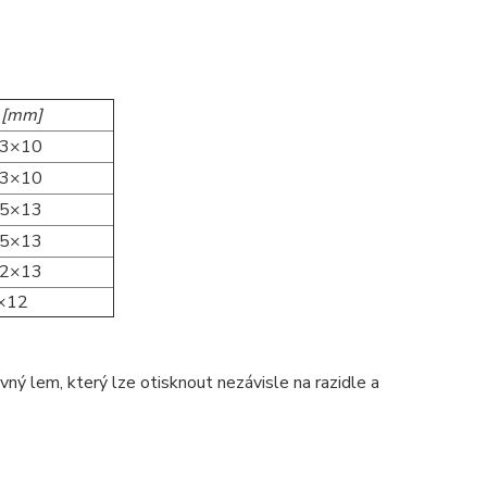
 [mm]
,3×10
,3×10
,5×13
,5×13
,2×13
×12
ný lem, který lze otisknout nezávisle na razidle a