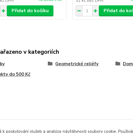
ez DPH
32 Kč
bez DPH
Přidat do košíku
Přidat do ko
zařazeno v kategoriích
ky
Geometrické reliéfy
Dom
kty do 500 Kč
 k poskytování služeb a analýze návštěvnosti soubory cookie. Použív