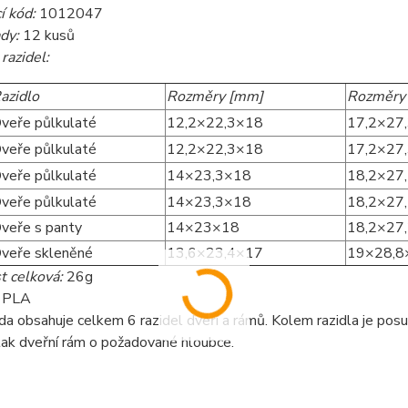
í kód:
1012047
dy:
12 kusů
razidel:
azidlo
Rozměry [mm]
Rozměry
veře půlkulaté
12,2×22,3×18
17,2×27
veře půlkulaté
12,2×22,3×18
17,2×27
veře půlkulaté
14×23,3×18
18,2×27
veře půlkulaté
14×23,3×18
18,2×27
veře s panty
14×23×18
18,2×27
veře skleněné
13,6×23,4×17
19×28,8
 celková:
26g
:
PLA
a obsahuje celkem 6 razidel dveří a rámů. Kolem razidla je posuv
tak dveřní rám o požadované hloubce.