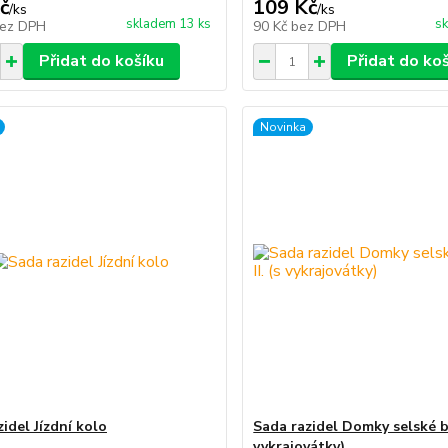
č
109 Kč
/
ks
/
ks
skladem 13 ks
sk
ez DPH
90 Kč
bez DPH
Přidat do košíku
Přidat do ko
Novinka
idel Jízdní kolo
Sada razidel Domky selské ba
vykrajovátky)