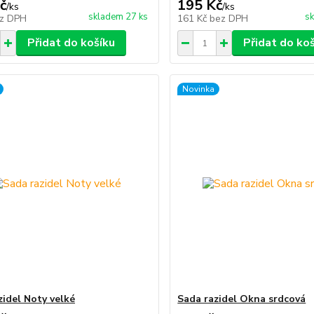
č
195 Kč
/
ks
/
ks
skladem 27 ks
sk
z DPH
161 Kč
bez DPH
Přidat do košíku
Přidat do ko
Novinka
zidel Noty velké
Sada razidel Okna srdcová