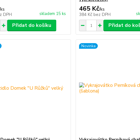
465 Kč
/
ks
/
ks
skladem 15 ks
sk
z DPH
384 Kč
bez DPH
Přidat do košíku
Přidat do ko
Novinka
 Domek "U Růžků" velký
Vykrajovátko Perníková cha