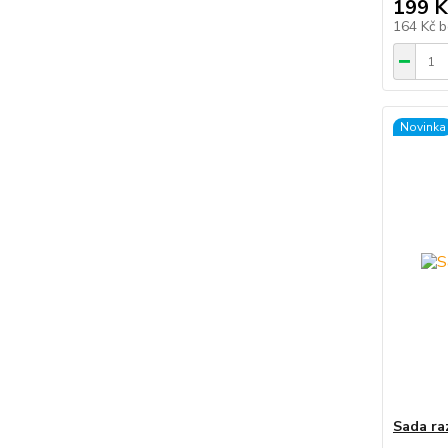
199 K
164 Kč
b
Novinka
Sada ra