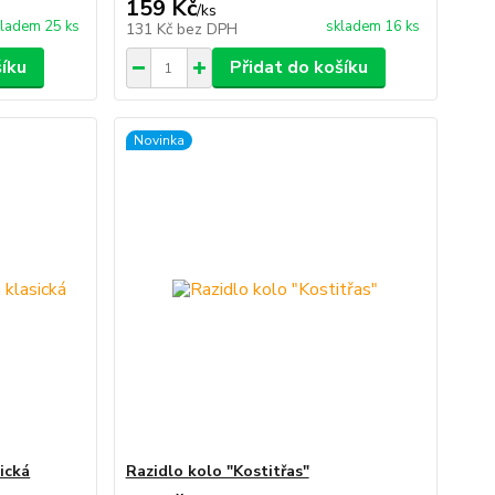
159 Kč
/
ks
ladem 25 ks
skladem 16 ks
131 Kč
bez DPH
šíku
Přidat do košíku
Novinka
ická
Razidlo kolo "Kostitřas"