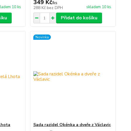
349 Kč
/
ks
ladem 10 ks
skladem 10 ks
288 Kč
bez DPH
šíku
Přidat do košíku
Novinka
Lhota
Sada razidel Okénka a dveře z Václavic