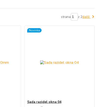
strana
z 2
další
Novinka
Sada razidel okna 04