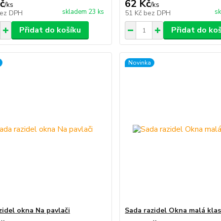
č
62 Kč
/
ks
/
ks
skladem 23 ks
sk
ez DPH
51 Kč
bez DPH
Přidat do košíku
Přidat do ko
Novinka
zidel okna Na pavlači
Sada razidel Okna malá klas