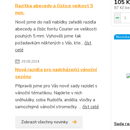
105 K
Razítka abecedy a číslice veikost 5
87 Kč
be
mm.
Nově jsme do naší nabídky zařadili razidla
abecedy a číslic fontu Courier ve velikosti
pouhých 5 mm. Vyhověli jsme tak
Novinka
požadavkům některých s Vás, kte...
číst
celé
29.09.2024
Nová razidla pro nadcházející vánoční
sezónu
Připravili jsme pro Vás nové sady razidel s
vánoční tématikou. Najdete v nich
sněhuláky, soba Rudolfa, anděla, vločky a
samozřejmě vánoční stromečky. ...
číst celé
Zobrazit všechny novinky
Sada ra