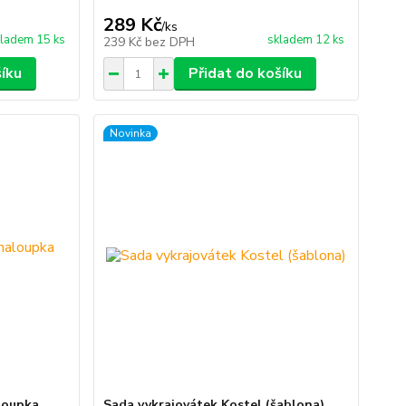
289 Kč
/
ks
ladem 15 ks
skladem 12 ks
239 Kč
bez DPH
šíku
Přidat do košíku
Novinka
loupka
Sada vykrajovátek Kostel (šablona)