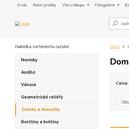
O nás
Naše výrobky
Vše o nákupu
Fotogalerie
Ko
Nabídka sortimentu razidel
Úvod
Dom
Novinky
Andílci
Cena:
Vánoce
Geometrické reliéfy
Skl
Domky a domečky
Rostliny a květiny