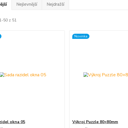
ější
Nejlevnější
Nejdražší
1-50 z 51
Novinka
zidel okna 05
Výkroj Puzzle 80×80mm