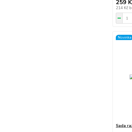
259 K
214 Kč
b
Novinka
Sada raz