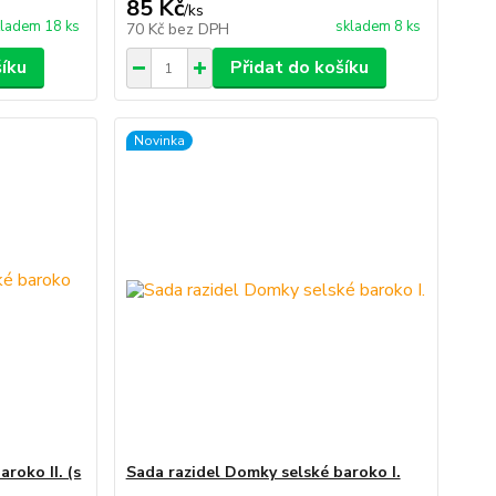
85 Kč
/
ks
ladem 18 ks
skladem 8 ks
70 Kč
bez DPH
šíku
Přidat do košíku
Novinka
roko II. (s
Sada razidel Domky selské baroko I.