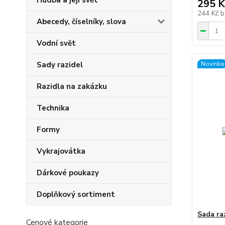
Hudba a její svět
295 K
244 Kč
b
Abecedy, číselníky, slova
Vodní svět
Sady razidel
Novinka
Razidla na zakázku
Technika
Formy
Vykrajovátka
Dárkové poukazy
Doplňkový sortiment
Sada ra
Cenové kategorie