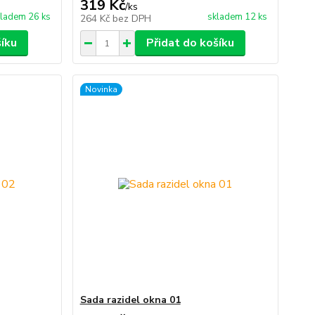
319 Kč
/
ks
ladem 26 ks
skladem 12 ks
264 Kč
bez DPH
šíku
Přidat do košíku
Novinka
Sada razidel okna 01