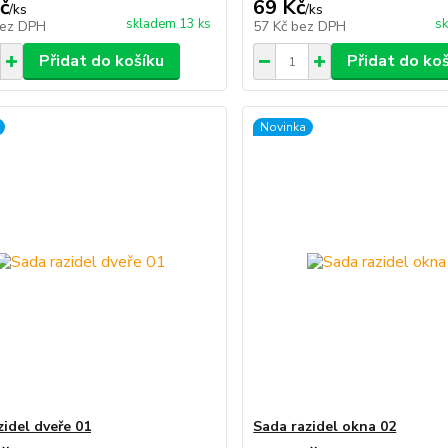
č
69 Kč
/
ks
/
ks
skladem 13 ks
sk
ez DPH
57 Kč
bez DPH
Přidat do košíku
Přidat do ko
Novinka
zidel dveře 01
Sada razidel okna 02