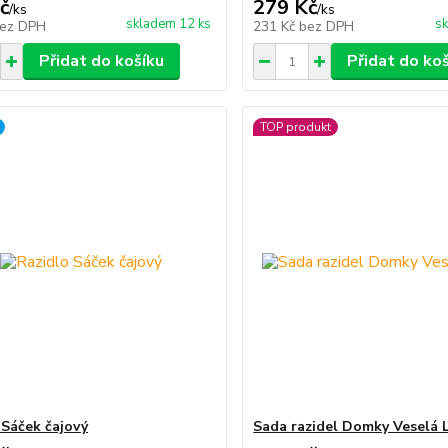
č
279 Kč
/
ks
/
ks
skladem 12 ks
sk
ez DPH
231 Kč
bez DPH
Přidat do košíku
Přidat do ko
TOP produkt
 Sáček čajový
Sada razidel Domky Veselá 