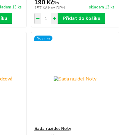
190 Kč
/
ks
ladem 13 ks
skladem 13 ks
157 Kč
bez DPH
šíku
Přidat do košíku
Novinka
Sada razidel Noty