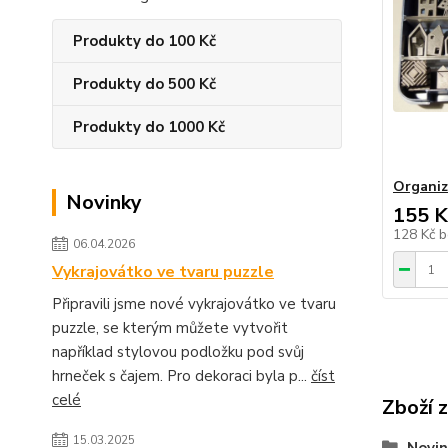
Produkty do 100 Kč
Produkty do 500 Kč
Produkty do 1000 Kč
Organiz
Novinky
155 K
128 Kč
b
06.04.2026
Vykrajovátko ve tvaru puzzle
Připravili jsme nové vykrajovátko ve tvaru
puzzle, se kterým můžete vytvořit
například stylovou podložku pod svůj
hrneček s čajem. Pro dekoraci byla p...
číst
celé
Zboží 
15.03.2025