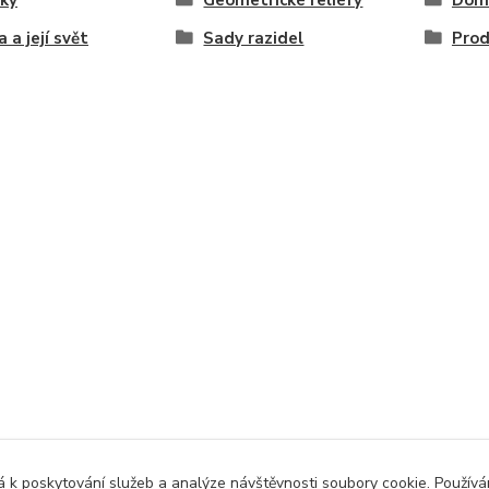
ky
Geometrické reliéfy
Dom
 a její svět
Sady razidel
Prod
 k poskytování služeb a analýze návštěvnosti soubory cookie. Použív