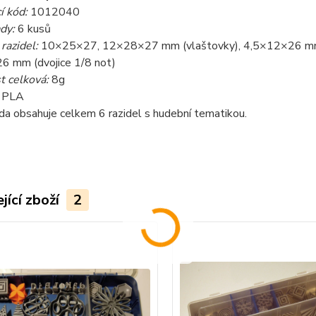
í kód:
1012040
dy:
6 kusů
razidel:
10×25×27, 12×28×27 mm (vlaštovky), 4,5×12×26 mm 
 mm (dvojice 1/8 not)
 celková:
8g
:
PLA
da obsahuje celkem 6 razidel s hudební tematikou.
jící zboží
2