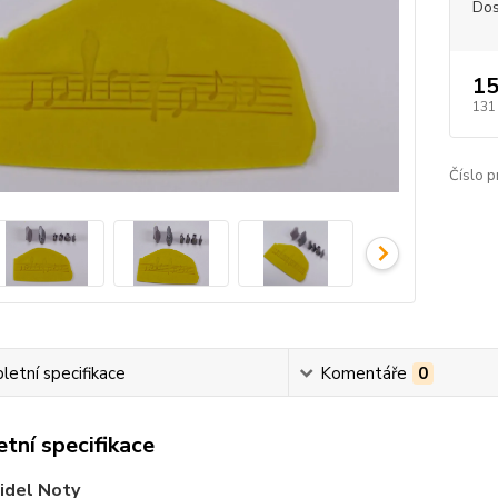
Dos
15
131
Číslo p
etní specifikace
Komentáře
0
tní specifikace
idel Noty