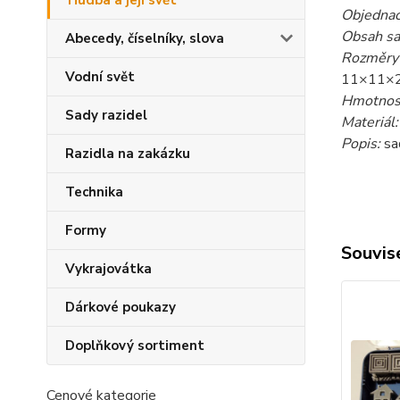
Hudba a její svět
Objednac
Obsah sa
Abecedy, číselníky, slova
Rozměry 
Vodní svět
11×11×26
Hmotnost
Sady razidel
Materiál
Popis:
sa
Razidla na zakázku
Technika
Formy
Souvise
Vykrajovátka
Dárkové poukazy
Doplňkový sortiment
Cenové kategorie