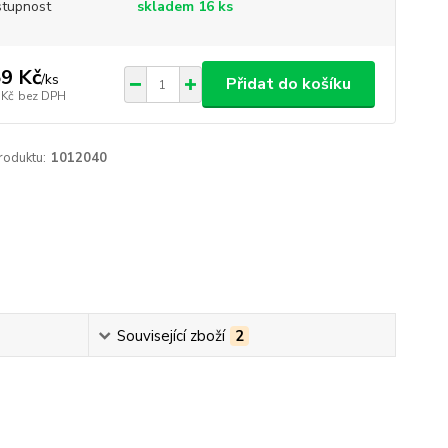
tupnost
skladem 16 ks
9 Kč
/
ks
Přidat do košíku
 Kč
bez DPH
roduktu:
1012040
Související zboží
2