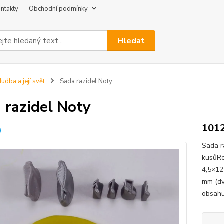
ntakty
Obchodní podmínky
Hledat
udba a její svět
Sada razidel Noty
 razidel Noty
101
Sada r
kusůRo
4,5×12
mm (dv
obsahu