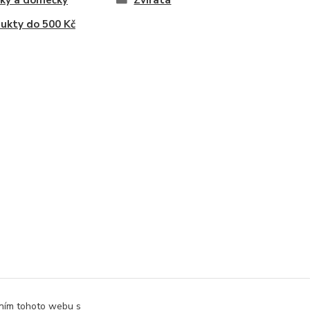
ky a domečky
Zvířata
ukty do 500 Kč
áním tohoto webu s