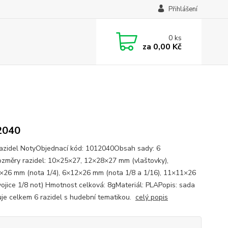
Přihlášení
0
ks
za
0,00 Kč
2040
azidel NotyObjednací kód: 1012040Obsah sady: 6
změry razidel: 10×25×27, 12×28×27 mm (vlaštovky),
×26 mm (nota 1/4), 6×12×26 mm (nota 1/8 a 1/16), 11×11×26
ojice 1/8 not) Hmotnost celková: 8gMateriál: PLAPopis: sada
je celkem 6 razidel s hudební tematikou.
celý popis