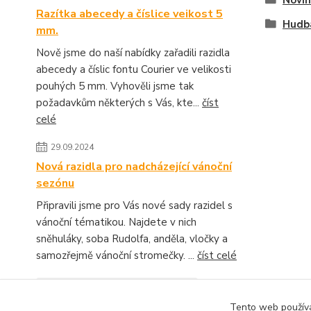
Novin
Razítka abecedy a číslice veikost 5
Hudba
mm.
Nově jsme do naší nabídky zařadili razidla
abecedy a číslic fontu Courier ve velikosti
pouhých 5 mm. Vyhověli jsme tak
požadavkům některých s Vás, kte...
číst
celé
29.09.2024
Nová razidla pro nadcházející vánoční
sezónu
Připravili jsme pro Vás nové sady razidel s
vánoční tématikou. Najdete v nich
sněhuláky, soba Rudolfa, anděla, vločky a
samozřejmě vánoční stromečky. ...
číst celé
Zobrazit všechny novinky
Tento web používá