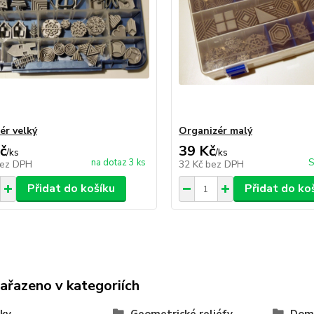
ér velký
Organizér malý
č
39 Kč
/
ks
/
ks
na dotaz 3 ks
S
ez DPH
32 Kč
bez DPH
Přidat do košíku
Přidat do ko
zařazeno v kategoriích