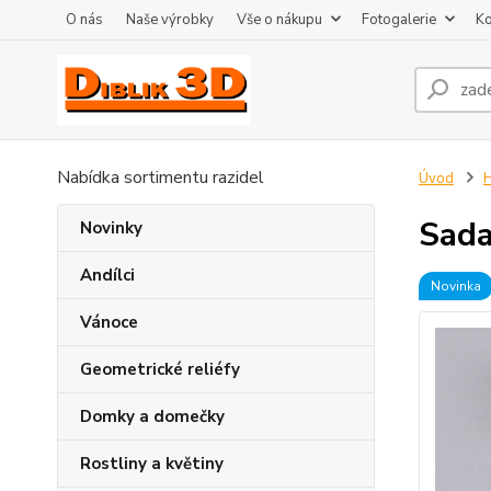
O nás
Naše výrobky
Vše o nákupu
Fotogalerie
Ko
Nabídka sortimentu razidel
Úvod
H
Sada
Novinky
Andílci
Novinka
Vánoce
Geometrické reliéfy
Domky a domečky
Rostliny a květiny