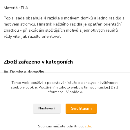
Materiál: PLA
Popis: sada obsahuje 4 razidla s motivem domků a jedno razidlo s
motivem stromku. Hmatník každého razidla je opatřen orientační
značkou - při skládání složitějších motivů z jednotlivých reliéfů
vždy víte, jak razidlo orientovat.
Zboží zařazeno v kategoriích
Domky a domečky
Valentýn a srdcovky
Tento web používá k poskytování služeb a analýze návštěvnosti
soubory cookie. Používáním tohoto webu s tím souhlasíte.| Další
Sady razidel
informace | V pořádku
Souhlasím
Nastavení
DIBLIK3D.CZ ©2026, Razidla a dekorační nástroje pro keramiku.
Souhlas můžete odmítnout
zde
.