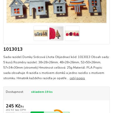
1013013
Sada razidel Domky Srdcová Lhota Objednací kód: 1013013 Obsah sady:
5 kusů Rozměry razidel: 38×28×26mm, 48×28×26mm, 52×50×26mm,
57×34×30mm (stromek) Hmotnost celková: 25g Materiál: PLA Popis:
sada obsahuje 4 razidla s motivem domků a jedno razidlo s motivem
stromku. Hmatník každého razidla je opatře...
celý popis
Dostupnost
skladem 19 ks
245 Kč
/
ks
202 Kč
bez DPH