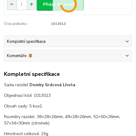
Přidat do košíku
Číslo produktu:
1013013
Kompletní specifikace
Komentáře
0
Kompletní specifikace
Sada razidel
Domky Srdcová Lhota
Objednací kód: 1013013
Obsah sady: 5 kusů
Rozměry razidel: 38×28×26mm, 48×28×26mm, 52×50×26mm,
57×34×30mm (stromek)
Hmotnost celková: 25g