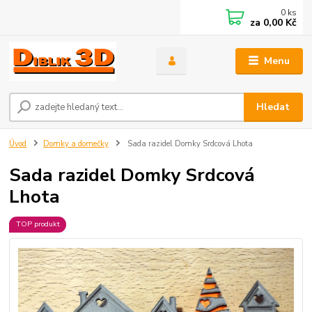
0
ks
za
0,00 Kč
Menu
Hledat
Úvod
Domky a domečky
Sada razidel Domky Srdcová Lhota
Sada razidel Domky Srdcová
Lhota
TOP produkt