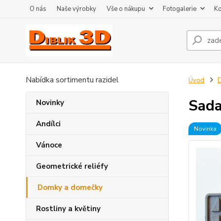
O nás
Naše výrobky
Vše o nákupu
Fotogalerie
Ko
Nabídka sortimentu razidel
Úvod
Sada
Novinky
Andílci
Novinka
Vánoce
Geometrické reliéfy
Domky a domečky
Rostliny a květiny