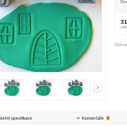
Dos
31
264
Číslo p
etní specifikace
Komentáře
0