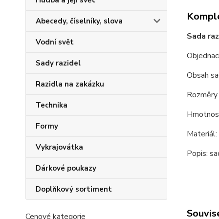
Hudba a její svět
Komple
Abecedy, číselníky, slova
Sada raz
Vodní svět
Objednac
Sady razidel
Obsah sa
Razidla na zakázku
Rozměry
Technika
Hmotnost
Formy
Materiál
Vykrajovátka
Popis: sa
Dárkové poukazy
Doplňkový sortiment
Souvise
Cenové kategorie