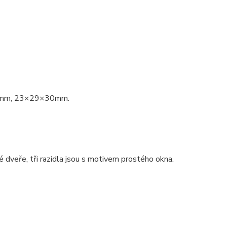
0mm, 23×29×30mm.
 dveře, tři razidla jsou s motivem prostého okna.