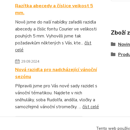
Razítka abecedy a číslice veikost 5
mm.
Nově jsme do naší nabídky zařadili razidla
abecedy a číslic fontu Courier ve velikosti
Zboží 
pouhých 5 mm. Vyhověli jsme tak
požadavkům některých s Vás, kte...
číst
Novin
celé
Produ
29.09.2024
Nová razidla pro nadcházející vánoční
sezónu
Připravili jsme pro Vás nové sady razidel s
vánoční tématikou. Najdete v nich
sněhuláky, soba Rudolfa, anděla, vločky a
samozřejmě vánoční stromečky. ...
číst celé
Zobrazit všechny novinky
Tento web používá