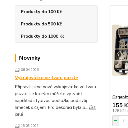
Produkty do 100 Kč
Produkty do 500 Kč
Produkty do 1000 Kč
Novinky
06.04.2026
Vykrajovátko ve tvaru puzzle
Připravili jsme nové vykrajovátko ve tvaru
puzzle, se kterým můžete vytvořit
Organiz
například stylovou podložku pod svůj
155 K
hrneček s čajem. Pro dekoraci byla p...
číst
128 Kč
b
celé
15.03.2025