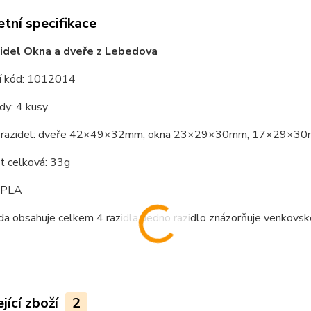
tní specifikace
idel Okna a dveře z Lebedova
í kód: 1012014
dy: 4 kusy
 razidel: dveře 42×49×32mm, okna 23×29×30mm, 17×29×3
 celková: 33g
: PLA
da obsahuje celkem 4 razidla. Jedno razidlo znázorňuje venkovské
jící zboží
2