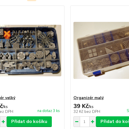
ér velký
Organizér malý
č
39 Kč
/
ks
/
ks
na dotaz 3 ks
S
ez DPH
32 Kč
bez DPH
Přidat do košíku
Přidat do ko