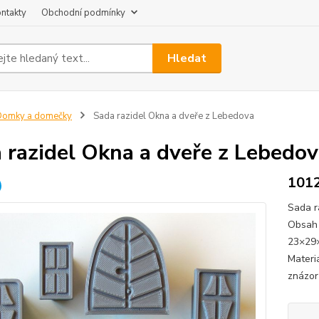
ntakty
Obchodní podmínky
Hledat
Domky a domečky
Sada razidel Okna a dveře z Lebedova
 razidel Okna a dveře z Lebedo
101
Sada r
Obsah 
23×29
Materi
znázorň