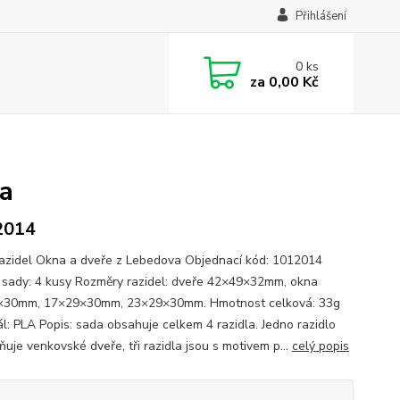
Přihlášení
0
ks
za
0,00 Kč
va
2014
azidel Okna a dveře z Lebedova Objednací kód: 1012014
sady: 4 kusy Rozměry razidel: dveře 42×49×32mm, okna
×30mm, 17×29×30mm, 23×29×30mm. Hmotnost celková: 33g
ál: PLA Popis: sada obsahuje celkem 4 razidla. Jedno razidlo
uje venkovské dveře, tři razidla jsou s motivem p...
celý popis