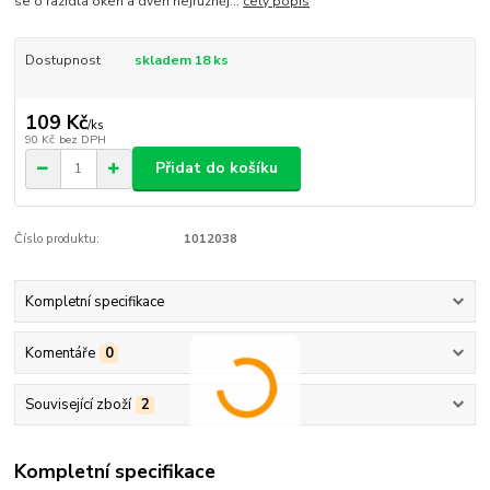
se o razidla oken a dveří nejrůzněj...
celý popis
Dostupnost
skladem 18 ks
109 Kč
/
ks
90 Kč
bez DPH
Přidat do košíku
Číslo produktu:
1012038
Kompletní specifikace
Komentáře
0
Související zboží
2
Kompletní specifikace