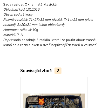
Sada razidel Okna malá klasická
Objednací kód:
1012038
Obsah sady:
3 kusy
Rozměry razidel: 21×27×31 mm (dveře), 7×14×21 mm (okno
hranaté), 8×20×21 mm (okno obloukové)
Hmotnost celková:
10g
Materiál:
PLA
Popis:
sada obsahuje 3 razidla, která lze použít oboustranně.
Jedná se o razidla oken a dveří nejrůznějších tvarů a velikostí.
Související zboží
2