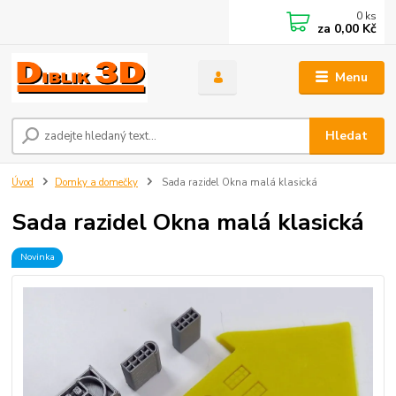
0
ks
za
0,00 Kč
Menu
Hledat
Úvod
Domky a domečky
Sada razidel Okna malá klasická
Sada razidel Okna malá klasická
Novinka