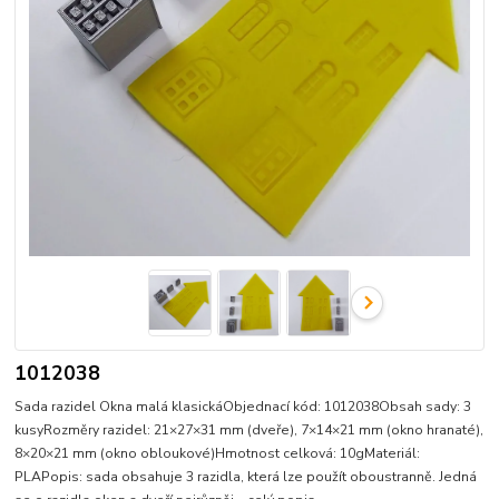
1012038
Sada razidel Okna malá klasickáObjednací kód: 1012038Obsah sady: 3
kusyRozměry razidel: 21×27×31 mm (dveře), 7×14×21 mm (okno hranaté),
8×20×21 mm (okno obloukové)Hmotnost celková: 10gMateriál:
PLAPopis: sada obsahuje 3 razidla, která lze použít oboustranně. Jedná