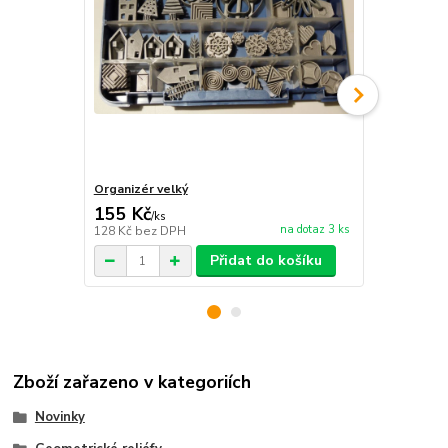
Organizér velký
Organizér m
155 Kč
39 Kč
/
ks
/
ks
na dotaz 3 ks
128 Kč
bez DPH
32 Kč
bez D
Přidat do košíku
Zboží zařazeno v kategoriích
Novinky