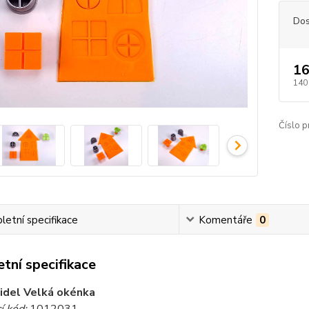
Dos
16
140
Číslo p
etní specifikace
Komentáře
0
tní specifikace
idel Velká okénka
í kód:
1012031