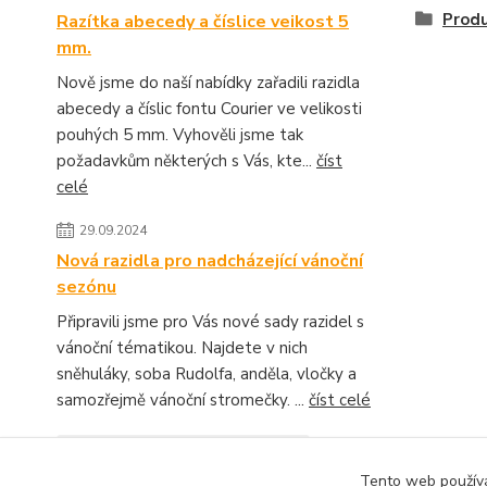
Produ
Razítka abecedy a číslice veikost 5
mm.
Nově jsme do naší nabídky zařadili razidla
abecedy a číslic fontu Courier ve velikosti
pouhých 5 mm. Vyhověli jsme tak
požadavkům některých s Vás, kte...
číst
celé
29.09.2024
Nová razidla pro nadcházející vánoční
sezónu
Připravili jsme pro Vás nové sady razidel s
vánoční tématikou. Najdete v nich
sněhuláky, soba Rudolfa, anděla, vločky a
samozřejmě vánoční stromečky. ...
číst celé
Zobrazit všechny novinky
Tento web používá