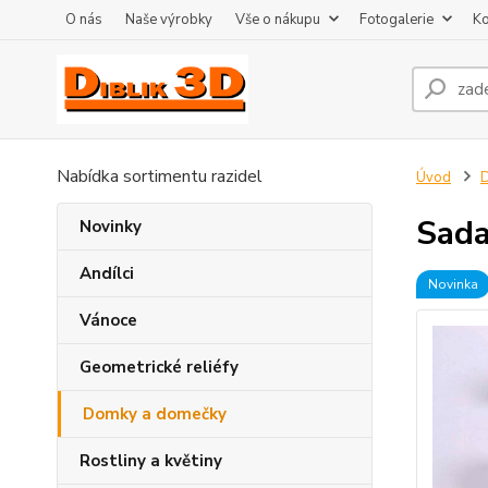
O nás
Naše výrobky
Vše o nákupu
Fotogalerie
Ko
Nabídka sortimentu razidel
Úvod
Sada
Novinky
Andílci
Novinka
Vánoce
Geometrické reliéfy
Domky a domečky
Rostliny a květiny