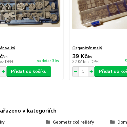
ér velký
Organizér malý
č
39 Kč
/
ks
/
ks
na dotaz 3 ks
S
ez DPH
32 Kč
bez DPH
Přidat do košíku
Přidat do ko
zařazeno v kategoriích
ky
Geometrické reliéfy
Dom