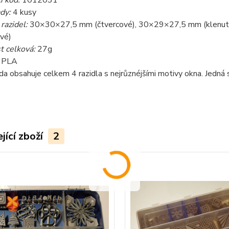
dy:
4 kusy
razidel:
30×30×27,5 mm (čtvercové), 30×29×27,5 mm (klenu
vé)
 celková:
27g
:
PLA
a obsahuje celkem 4 razidla s nejrůznéjšími motivy okna. Jedná se
jící zboží
2