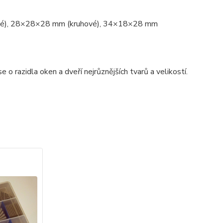
té), 28×28×28 mm (kruhové), 34×18×28 mm
 o razidla oken a dveří nejrůznějších tvarů a velikostí.