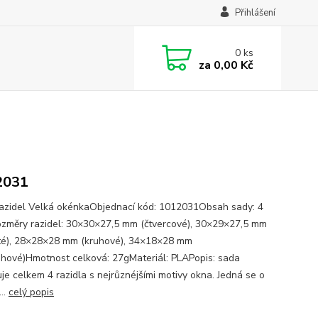
Přihlášení
0
ks
za
0,00 Kč
2031
azidel Velká okénkaObjednací kód: 1012031Obsah sady: 4
změry razidel: 30×30×27,5 mm (čtvercové), 30×29×27,5 mm
té), 28×28×28 mm (kruhové), 34×18×28 mm
uhové)Hmotnost celková: 27gMateriál: PLAPopis: sada
je celkem 4 razidla s nejrůznéjšími motivy okna. Jedná se o
...
celý popis