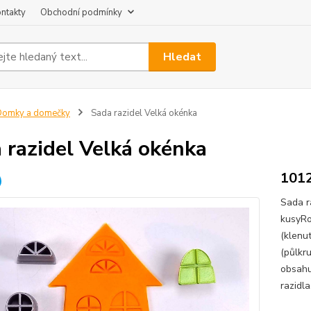
ntakty
Obchodní podmínky
Hledat
Domky a domečky
Sada razidel Velká okénka
 razidel Velká okénka
101
Sada r
kusyRo
(klenu
(půlkr
obsahu
razidla