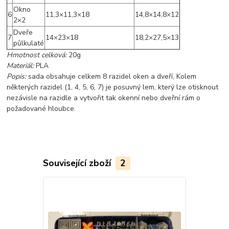
Okno
6
11,3×11,3×18
14,8×14,8×12
2×2
Dveře
7
14×23×18
18,2×27,5×13
půlkulaté
Hmotnost celková:
20g
Materiál:
PLA
Popis:
sada obsahuje celkem 8 razidel oken a dveří, Kolem
některých razidel (1, 4, 5, 6, 7) je posuvný lem, který lze otisknout
nezávisle na razidle a vytvořit tak okenní nebo dveřní rám o
požadované hloubce.
Související zboží
2