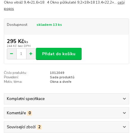
Okno vitráž 9,4×21,6×18 4 Okno půlkulaté 9,2×18×18 13,4×22,2×...
celý
popis
Dostupnost
skladem 13 ks
295 Kč
/
ks
244 Kč
bez DPH
Přidat do košíku
Číslo produktu:
1012049
Provedení:
Sada produktů
Motiv, téma:
Okna a dveře
Kompletní specifikace
Komentáře
0
Související zboží
2