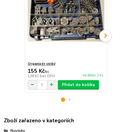
Organizér velký
Organizér m
155 Kč
39 Kč
/
ks
/
ks
na dotaz 3 ks
128 Kč
bez DPH
32 Kč
bez D
Přidat do košíku
Zboží zařazeno v kategoriích
Novinky