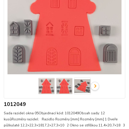
1012049
Sada razidel okna 05Objednací kód: 1012049Obsah sady: 12
kusůRozměry razidel: Razidlo Rozměry [mm] Rozměry [mm] 1 Dveře
půlkulaté 12,2×22,3×1817,2×27,3×10 2 Okno se stříškou 11,4×20,7×18 3