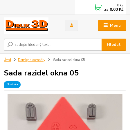
0
ks
za
0,00 Kč
Menu
Hledat
Úvod
Domky a domečky
Sada razidel okna 05
Sada razidel okna 05
Novinka