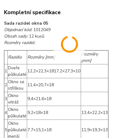
Kompletní specifikace
Sada razidel okna 05
Objednací kód:
1012049
Obsah sady:
12 kusů
Rozměry razidel:
Rozměry
Razidlo
Rozměry [mm]
[mm]
Dveře
1
12,2×22,3×1817,2×27,3×10
půlkulaté
Okno se
2
11,4×20,7×18
stříškou
Okno
3
9,4×21,6×18
vitráž
Okno
4
9,2×18×18
13,4×22,2×13
půlkulaté
Okno
5
půlkulaté
7,7×15,1×18
11,9×19,3×13
menší