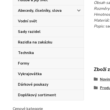
Hudba a její svět
Obsah sa
Rozměry
Abecedy, číselníky, slova
Hmotnost
Materiál:
Vodní svět
Popis:
sa
Sady razidel
Razidla na zakázku
Technika
Formy
Zboží 
Vykrajovátka
Novin
Dárkové poukazy
Produ
Doplňkový sortiment
Cenové kategorie