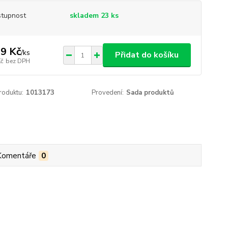
tupnost
skladem 23 ks
9 Kč
/
ks
Přidat do košíku
Kč
bez DPH
roduktu:
1013173
Provedení:
Sada produktů
Komentáře
0