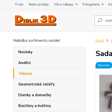
O nás
Naše výrobky
Vše o nákupu
Fotogalerie
Ko
Nabídka sortimentu razidel
Úvod
Sada
Novinky
Andílci
Novinka
Vánoce
Geometrické reliéfy
Domky a domečky
Rostliny a květiny