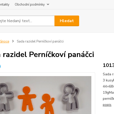
ntakty
Obchodní podmínky
Hledat
Vánoce
Sada razidel Perníčkoví panáčci
 razidel Perníčkoví panáčci
101
Sada r
3 kusy
44×68×
19gMat
perníč
popis