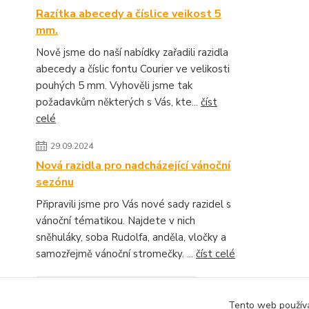
Razítka abecedy a číslice veikost 5
mm.
Nově jsme do naší nabídky zařadili razidla
abecedy a číslic fontu Courier ve velikosti
pouhých 5 mm. Vyhověli jsme tak
požadavkům některých s Vás, kte...
číst
celé
29.09.2024
Nová razidla pro nadcházející vánoční
sezónu
Připravili jsme pro Vás nové sady razidel s
vánoční tématikou. Najdete v nich
sněhuláky, soba Rudolfa, anděla, vločky a
samozřejmě vánoční stromečky. ...
číst celé
Zobrazit všechny novinky
Tento web používá