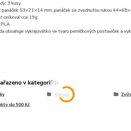
dy:
3 kusy
:
panáček 53×71×14 mm, panáček se zvednutou rukou 44×68
 celková:
cca 19g
PLA
da obsahuje vykrajovátko ve tvaru perníčkových postaviček a vyk
zařazeno v kategoriích
ky
Vánoce
Zvíř
kty do 500 Kč