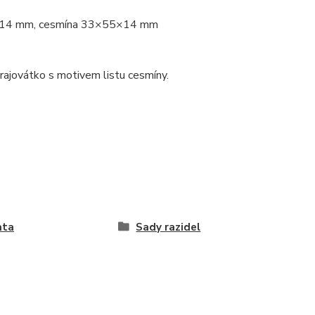
×14 mm, cesmína 33×55×14 mm
rajovátko s motivem listu cesmíny.
ata
Sady razidel