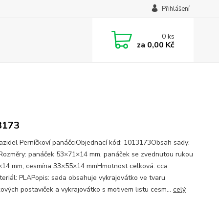
Přihlášení
0
ks
za
0,00 Kč
3173
azidel Perníčkoví panáčciObjednací kód: 1013173Obsah sady:
Rozměry: panáček 53×71×14 mm, panáček se zvednutou rukou
14 mm, cesmína 33×55×14 mmHmotnost celková: cca
eriál: PLAPopis: sada obsahuje vykrajovátko ve tvaru
kových postaviček a vykrajovátko s motivem listu cesm...
celý