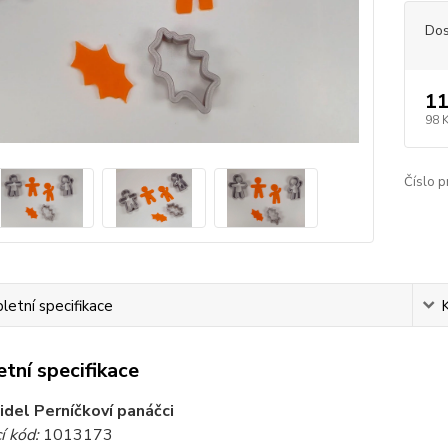
Dos
11
98 
Číslo p
etní specifikace
tní specifikace
idel Perníčkoví panáčci
í kód:
1013173