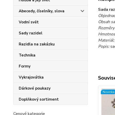
Hudba a její svět
Sada raz
Abecedy, číselníky, slova
Objednac
Obsah s
Vodní svět
Rozměry 
Sady razidel
Hmotnost
Materiál:
Razidla na zakázku
Popis:
sad
Technika
Formy
Souvise
Vykrajovátka
Dárkové poukazy
Novinka
Doplňkový sortiment
Cenové kategorie