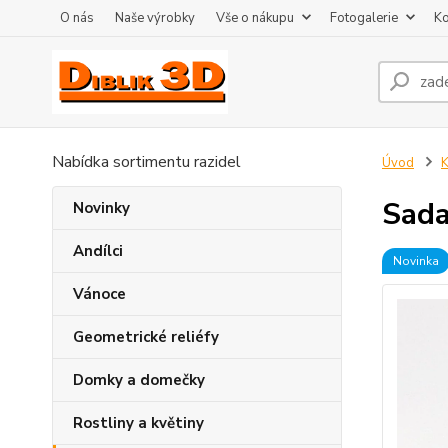
O nás
Naše výrobky
Vše o nákupu
Fotogalerie
Ko
Nabídka sortimentu razidel
Úvod
K
Sada
Novinky
Andílci
Novinka
Vánoce
Geometrické reliéfy
Domky a domečky
Rostliny a květiny