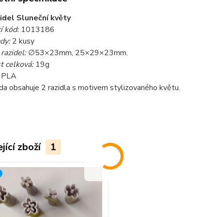
idel Sluneční květy
í kód:
1013186
ady:
2 kusy
razidel:
∅53×23mm, 25×29×23mm.
 celková:
19g
PLA
a obsahuje 2 razidla s motivem stylizovaného květu.
jící zboží
1