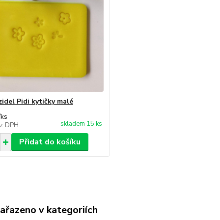
idel Pidi kytičky malé
/
ks
skladem 15 ks
z DPH
Přidat do košíku
zařazeno v kategoriích