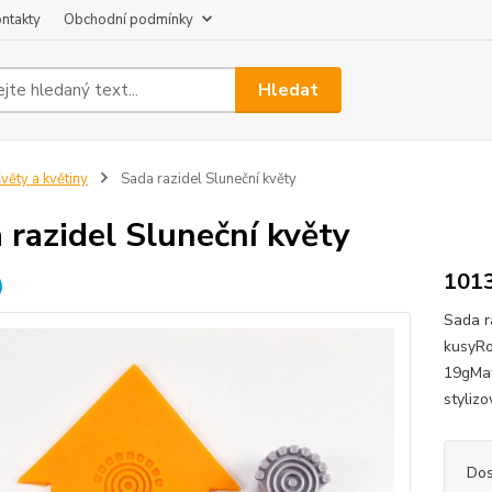
ntakty
Obchodní podmínky
Hledat
věty a květiny
Sada razidel Sluneční květy
 razidel Sluneční květy
101
Sada r
kusyRo
19gMat
styliz
Dos