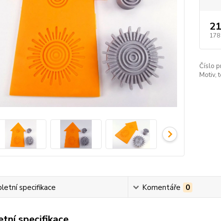
21
178
Číslo p
Motiv, 
etní specifikace
Komentáře
0
tní specifikace