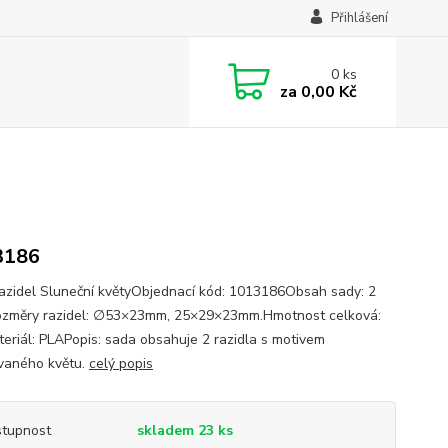
Přihlášení
0
ks
za
0,00 Kč
3186
azidel Sluneční květyObjednací kód: 1013186Obsah sady: 2
změry razidel: ∅53×23mm, 25×29×23mm.Hmotnost celková:
eriál: PLAPopis: sada obsahuje 2 razidla s motivem
ovaného květu.
celý popis
tupnost
skladem 23 ks