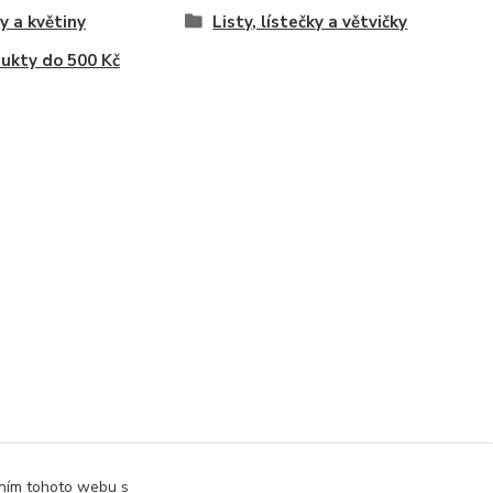
y a květiny
Listy, lístečky a větvičky
ukty do 500 Kč
áním tohoto webu s