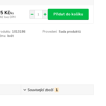
5 Kč
/
ks
Přidat do košíku
 Kč
bez DPH
roduktu:
1013186
Provedení:
Sada produktů
téma:
květ
Související zboží
1