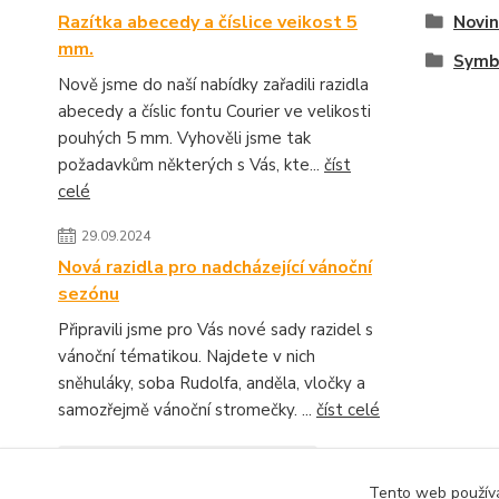
Razítka abecedy a číslice veikost 5
Novin
mm.
Symb
Nově jsme do naší nabídky zařadili razidla
abecedy a číslic fontu Courier ve velikosti
pouhých 5 mm. Vyhověli jsme tak
požadavkům některých s Vás, kte...
číst
celé
29.09.2024
Nová razidla pro nadcházející vánoční
sezónu
Připravili jsme pro Vás nové sady razidel s
vánoční tématikou. Najdete v nich
sněhuláky, soba Rudolfa, anděla, vločky a
samozřejmě vánoční stromečky. ...
číst celé
Zobrazit všechny novinky
Tento web používá