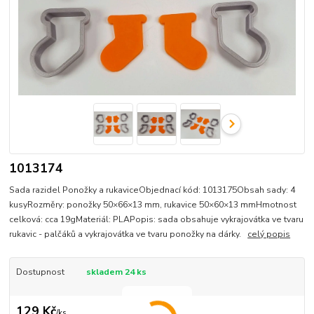
1013174
Sada razidel Ponožky a rukaviceObjednací kód: 1013175Obsah sady: 4
kusyRozměry: ponožky 50×66×13 mm, rukavice 50×60×13 mmHmotnost
celková: cca 19gMateriál: PLAPopis: sada obsahuje vykrajovátka ve tvaru
rukavic - palčáků a vykrajovátka ve tvaru ponožky na dárky.
celý popis
Dostupnost
skladem 24 ks
129 Kč
/
ks