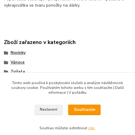
vykrajovátka ve tvaru ponožky na dárky.
Zboží zařazeno v kategoriích
Novinky
Vánoce
Zvířata
Sady razidel
Tento web používá k poskytování služeb a analýze návštěvnosti
soubory cookie. Používáním tohoto webu s tím souhlasíte.| Další
Produkty do 500 Kč
informace | V pořádku
Souhlasím
Nastavení
DIBLIK3D.CZ ©2026, Razidla a dekorační nástroje pro keramiku.
Souhlas můžete odmítnout
zde
.
Vytvořeno na
Eshop-rychle.cz