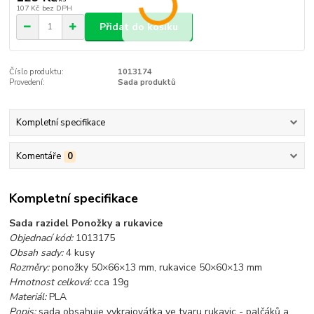
107 Kč
bez DPH
Přidat do košíku
Číslo produktu:
1013174
Provedení:
Sada produktů
Kompletní specifikace
Komentáře
0
Kompletní specifikace
Sada razidel Ponožky a rukavice
Objednací kód:
1013175
Obsah sady:
4 kusy
Rozměry:
ponožky 50×66×13 mm, rukavice 50×60×13 mm
Hmotnost celková:
cca 19g
Materiál:
PLA
Popis:
sada obsahuje vykrajovátka ve tvaru rukavic - palčáků a