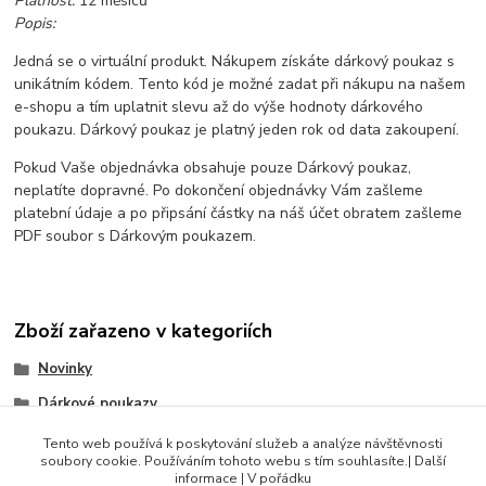
Platnost:
12 měsíců
Popis:
Jedná se o virtuální produkt. Nákupem získáte dárkový poukaz s
unikátním kódem. Tento kód je možné zadat při nákupu na našem
e-shopu a tím uplatnit slevu až do výše hodnoty dárkového
poukazu. Dárkový poukaz je platný jeden rok od data zakoupení.
Pokud Vaše objednávka obsahuje pouze Dárkový poukaz,
neplatíte dopravné. Po dokončení objednávky Vám zašleme
platební údaje a po připsání částky na náš účet obratem zašleme
PDF soubor s Dárkovým poukazem.
Zboží zařazeno v kategoriích
Novinky
Dárkové poukazy
Doplňkový sortiment
Tento web používá k poskytování služeb a analýze návštěvnosti
soubory cookie. Používáním tohoto webu s tím souhlasíte.| Další
Produkty do 500 Kč
informace | V pořádku