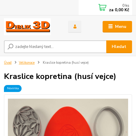
0
ks
za
0,00 Kč
Menu
Hledat
Úvod
Velikonoce
Kraslice kopretina (husí vejce)
Kraslice kopretina (husí vejce)
Novinka