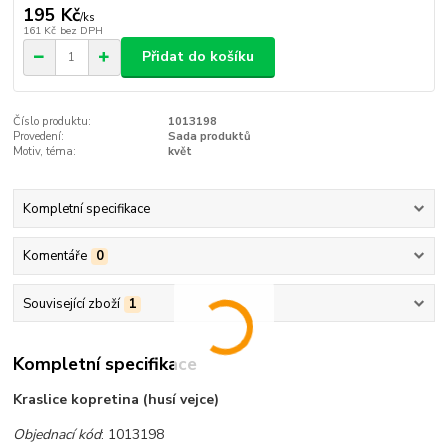
195 Kč
/
ks
161 Kč
bez DPH
Přidat do košíku
Číslo produktu:
1013198
Provedení:
Sada produktů
Motiv, téma:
květ
Kompletní specifikace
Komentáře
0
Související zboží
1
Kompletní specifikace
Kraslice kopretina (husí vejce)
Objednací kód
: 1013198