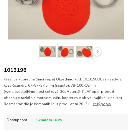
1013198
Kraslice kopretina (husí vejce) Objednací kód: 1013198Obsah sady: 2
kusyRozměry: 67×87×37,5mm (razidlo), 78×100×18mm
(vykrajovátko)Hmotnost celková: 36gMateriál: PLAPopis: produkt
obsahuje razidlo s motivem květu kopretiny v obrysu vajíčka (kraslice).
Rozměr razidla je kompatibilní s produktem 20121...
celý popis
Dostupnost
Skladem 10 ks