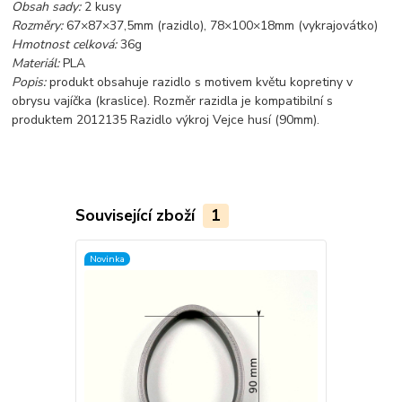
Obsah sady:
2 kusy
Rozměry:
67×87×37,5mm (razidlo), 78×100×18mm (vykrajovátko)
Hmotnost celková:
36g
Materiál:
PLA
Popis:
produkt obsahuje razidlo s motivem květu kopretiny v
obrysu vajíčka (kraslice). Rozměr razidla je kompatibilní s
produktem 2012135 Razidlo výkroj Vejce husí (90mm).
Související zboží
1
Novinka