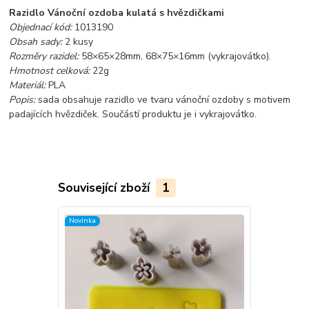
Razidlo Vánoční ozdoba kulatá s hvězdičkami
Objednací kód:
1013190
Obsah sady:
2 kusy
Rozměry razidel:
58×65×28mm, 68×75×16mm (vykrajovátko).
Hmotnost celková:
22g
Materiál:
PLA
Popis:
sada obsahuje razidlo ve tvaru vánoční ozdoby s motivem
padajících hvězdiček. Součástí produktu je i vykrajovátko.
Související zboží
1
Novinka