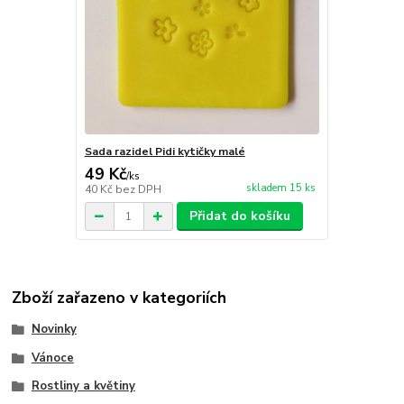
Sada razidel Pidi kytičky malé
49 Kč
/
ks
skladem 15 ks
40 Kč
bez DPH
Přidat do košíku
Zboží zařazeno v kategoriích
Novinky
Vánoce
Rostliny a květiny