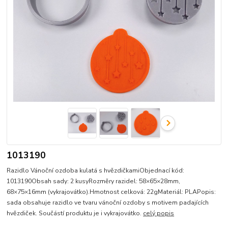
1013190
Razidlo Vánoční ozdoba kulatá s hvězdičkamiObjednací kód:
1013190Obsah sady: 2 kusyRozměry razidel: 58×65×28mm,
68×75×16mm (vykrajovátko).Hmotnost celková: 22gMateriál: PLAPopis:
sada obsahuje razidlo ve tvaru vánoční ozdoby s motivem padajících
hvězdiček. Součástí produktu je i vykrajovátko.
celý popis