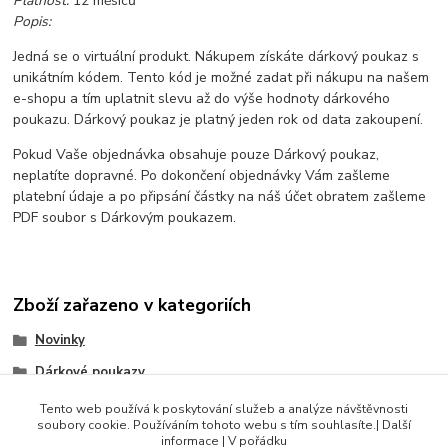
Platnost:
12 měsíců
Popis:
Jedná se o virtuální produkt. Nákupem získáte dárkový poukaz s
unikátním kódem. Tento kód je možné zadat při nákupu na našem
e-shopu a tím uplatnit slevu až do výše hodnoty dárkového
poukazu. Dárkový poukaz je platný jeden rok od data zakoupení.
Pokud Vaše objednávka obsahuje pouze Dárkový poukaz,
neplatíte dopravné. Po dokončení objednávky Vám zašleme
platební údaje a po připsání částky na náš účet obratem zašleme
PDF soubor s Dárkovým poukazem.
Zboží zařazeno v kategoriích
Novinky
Dárkové poukazy
Doplňkový sortiment
Tento web používá k poskytování služeb a analýze návštěvnosti
soubory cookie. Používáním tohoto webu s tím souhlasíte.| Další
Produkty do 500 Kč
informace | V pořádku