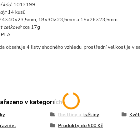
í kód:
1013199
dy:
14 kusů
 24×40×23,5mm, 18×30×23,5mm a 15×26×23,5mm
 celková:
cca 17g
PLA
da obsahuje 4 listy shodného vzhledu, prostřední velikost je v sad
zařazeno v kategoriích
ky
Rostliny a květiny
Květ
razidel
Produkty do 500 Kč