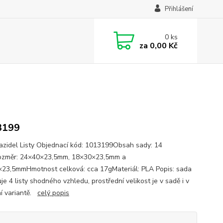
Přihlášení
0
ks
za
0,00 Kč
3199
azidel Listy Objednací kód: 1013199Obsah sady: 14
ozměr: 24×40×23,5mm, 18×30×23,5mm a
23,5mmHmotnost celková: cca 17gMateriál: PLA Popis: sada
e 4 listy shodného vzhledu, prostřední velikost je v sadě i v
ní variantě.
celý popis