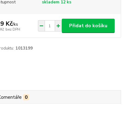
tupnost
skladem 12 ks
9 Kč
/
ks
Přidat do košíku
 Kč
bez DPH
roduktu:
1013199
Komentáře
0