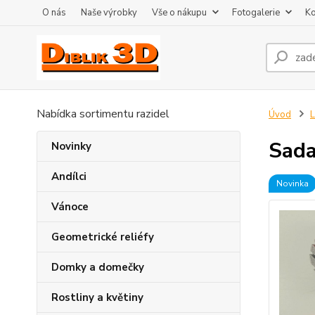
O nás
Naše výrobky
Vše o nákupu
Fotogalerie
Ko
Nabídka sortimentu razidel
Úvod
L
Sada
Novinky
Andílci
Novinka
Vánoce
Geometrické reliéfy
Domky a domečky
Rostliny a květiny