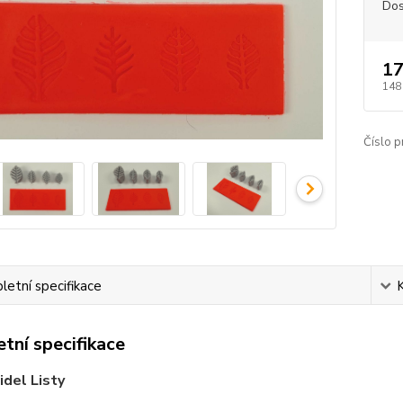
Dos
17
148
Číslo p
etní specifikace
tní specifikace
idel Listy