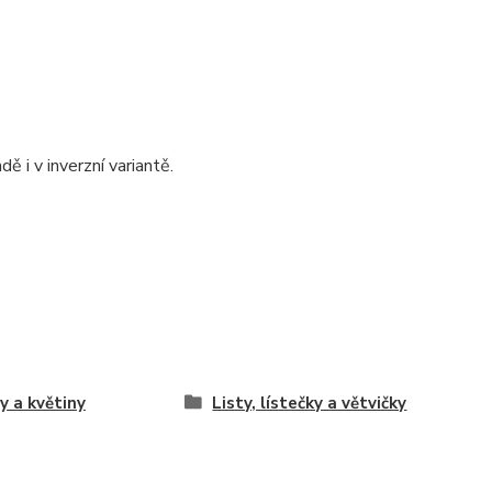
ě i v inverzní variantě.
y a květiny
Listy, lístečky a větvičky