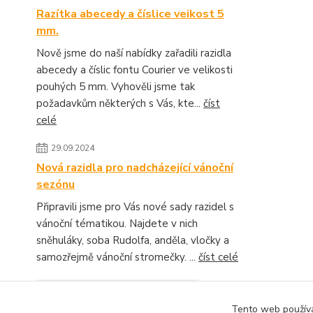
Razítka abecedy a číslice veikost 5
mm.
Nově jsme do naší nabídky zařadili razidla
abecedy a číslic fontu Courier ve velikosti
pouhých 5 mm. Vyhověli jsme tak
požadavkům některých s Vás, kte...
číst
celé
29.09.2024
Nová razidla pro nadcházející vánoční
sezónu
Připravili jsme pro Vás nové sady razidel s
vánoční tématikou. Najdete v nich
sněhuláky, soba Rudolfa, anděla, vločky a
samozřejmě vánoční stromečky. ...
číst celé
Zobrazit všechny novinky
Tento web používá