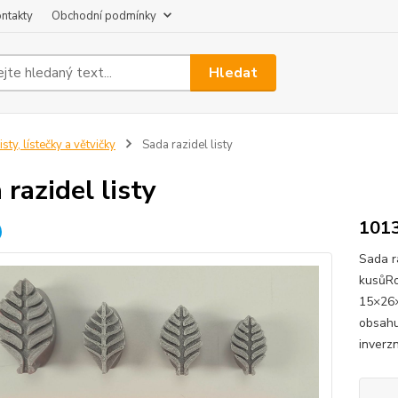
ntakty
Obchodní podmínky
Hledat
isty, lístečky a větvičky
Sada razidel listy
 razidel listy
101
Sada r
kusůR
15×26×
obsahuj
inverz