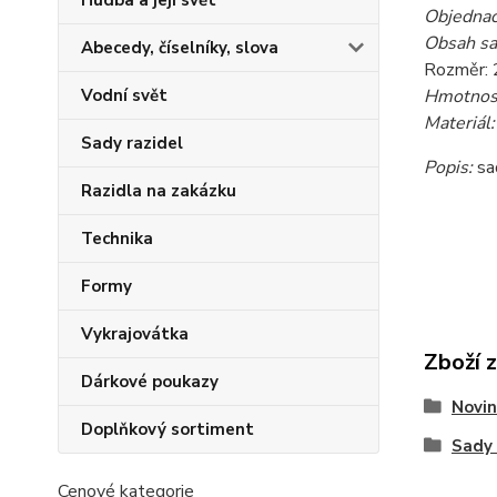
Hudba a její svět
Objednac
Obsah sa
Abecedy, číselníky, slova
Rozměr:
Vodní svět
Hmotnost
Materiál:
Sady razidel
Popis:
sa
Razidla na zakázku
Technika
Formy
Vykrajovátka
Zboží 
Dárkové poukazy
Novin
Doplňkový sortiment
Sady 
Cenové kategorie