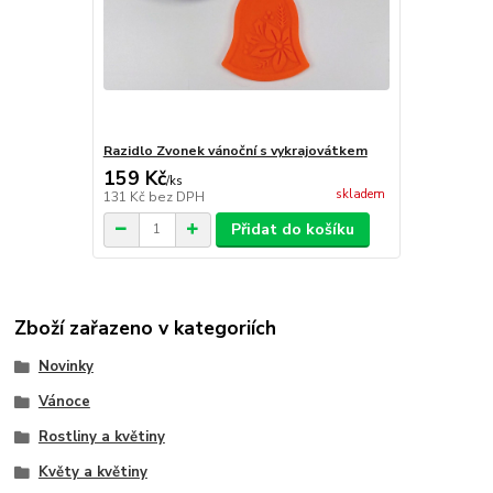
Razidlo Zvonek vánoční s vykrajovátkem
159 Kč
/
ks
skladem
131 Kč
bez DPH
Přidat do košíku
Zboží zařazeno v kategoriích
Novinky
Vánoce
Rostliny a květiny
Květy a květiny