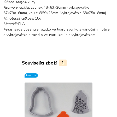
Obsah sady:
4 kusy
Rozměry razidel:
zvonek 48×63×26mm (vykrajovátko
67×79×16mm), koule ∅59×26mm (vykrajovátko 68×75×18mm).
Hmotnost celková:
18g
Materiál:
PLA
Popis:
sada obsahuje razidlo ve tvaru zvonku s vánočním motivem
a vykrajovátko a razidlo ve tvaru koule s vykrajovátkem.
Související zboží
1
Novinka