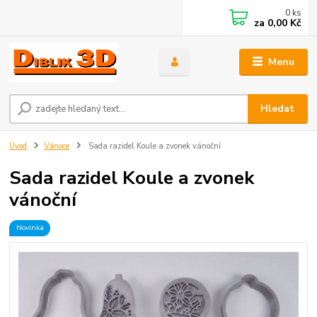
0
ks
za
0,00 Kč
Menu
Hledat
Úvod
Vánoce
Sada razidel Koule a zvonek vánoční
Sada razidel Koule a zvonek
vánoční
Novinka