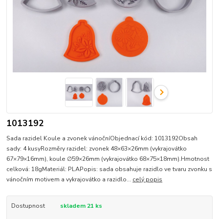
1013192
Sada razidel Koule a zvonek vánočníObjednací kód: 1013192Obsah
sady: 4 kusyRozměry razidel: zvonek 48×63×26mm (vykrajovátko
67×79×16mm), koule ∅59×26mm (vykrajovátko 68×75×18mm).Hmotnost
celková: 18gMateriál: PLAPopis: sada obsahuje razidlo ve tvaru zvonku s
vánočním motivem a vykrajovátko a razidlo...
celý popis
Dostupnost
skladem 21 ks