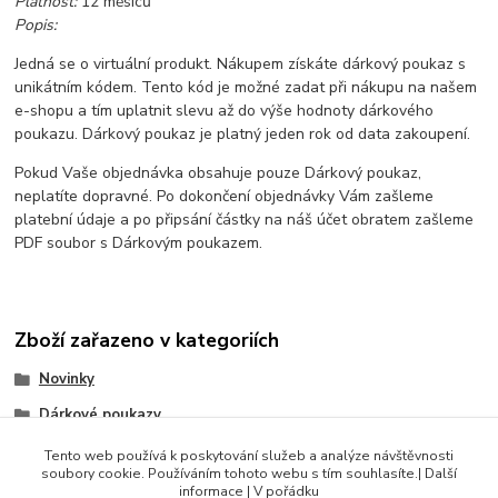
Platnost:
12 měsíců
Popis:
Jedná se o virtuální produkt. Nákupem získáte dárkový poukaz s
unikátním kódem. Tento kód je možné zadat při nákupu na našem
e-shopu a tím uplatnit slevu až do výše hodnoty dárkového
poukazu. Dárkový poukaz je platný jeden rok od data zakoupení.
Pokud Vaše objednávka obsahuje pouze Dárkový poukaz,
neplatíte dopravné. Po dokončení objednávky Vám zašleme
platební údaje a po připsání částky na náš účet obratem zašleme
PDF soubor s Dárkovým poukazem.
Zboží zařazeno v kategoriích
Novinky
Dárkové poukazy
Doplňkový sortiment
Tento web používá k poskytování služeb a analýze návštěvnosti
soubory cookie. Používáním tohoto webu s tím souhlasíte.| Další
Produkty do 500 Kč
informace | V pořádku