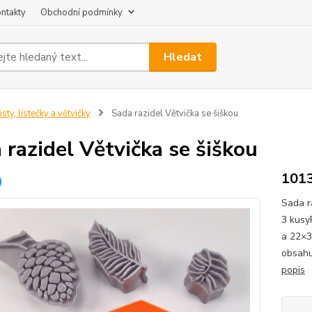
ntakty
Obchodní podmínky
Hledat
isty, lístečky a větvičky
Sada razidel Větvička se šiškou
 razidel Větvička se šiškou
101
Sada r
3 kusy
a 22×3
obsahu
popis