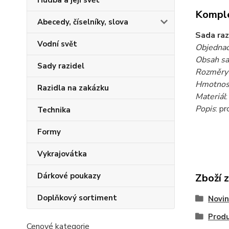
Hudba a její svět
Komple
Abecedy, číselníky, slova
Sada raz
Vodní svět
Objednac
Obsah s
Sady razidel
Rozměry 
Hmotnost
Razidla na zakázku
Materiál
Popis
: p
Technika
Formy
Vykrajovátka
Dárkové poukazy
Zboží 
Doplňkový sortiment
Novin
Produ
Cenové kategorie