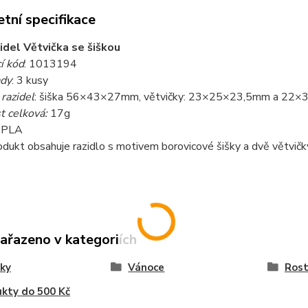
tní specifikace
idel Větvička se šiškou
í kód
: 1013194
ady
: 3 kusy
razidel
: šiška 56×43×27mm, větvičky: 23×25×23,5mm a 22
 celková:
17g
: PLA
rodukt obsahuje razidlo s motivem borovicové šišky a dvě větvičk
zařazeno v kategoriích
ky
Vánoce
Rost
kty do 500 Kč