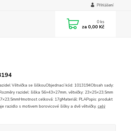
Přihlášení
0
ks
za
0,00 Kč
3194
azidel Větvička se šiškouObjednací kód: 1013194Obsah sady:
Rozměry razidel: šiška 56×43×27mm, větvičky: 23×25×23,5mm
7×23,5mmHmotnost celková: 17gMateriál: PLAPopis: produkt
je razidlo s motivem borovicové šišky a dvě větvičky.
celý