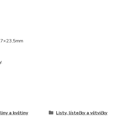
×37×23,5mm
y.
liny a květiny
Listy, lístečky a větvičky