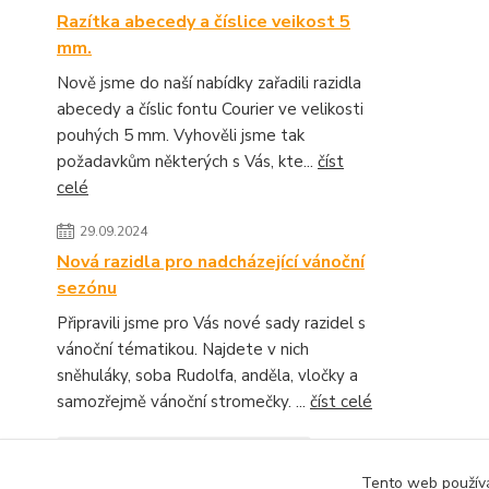
Razítka abecedy a číslice veikost 5
mm.
Nově jsme do naší nabídky zařadili razidla
abecedy a číslic fontu Courier ve velikosti
pouhých 5 mm. Vyhověli jsme tak
požadavkům některých s Vás, kte...
číst
celé
29.09.2024
Nová razidla pro nadcházející vánoční
sezónu
Připravili jsme pro Vás nové sady razidel s
vánoční tématikou. Najdete v nich
sněhuláky, soba Rudolfa, anděla, vločky a
samozřejmě vánoční stromečky. ...
číst celé
Zobrazit všechny novinky
Tento web používá