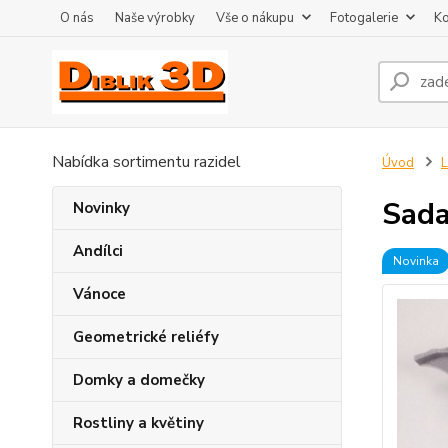
O nás
Naše výrobky
Vše o nákupu
Fotogalerie
Ko
Nabídka sortimentu razidel
Úvod
L
Sada
Novinky
Andílci
Novinka
Vánoce
Geometrické reliéfy
Domky a domečky
Rostliny a květiny