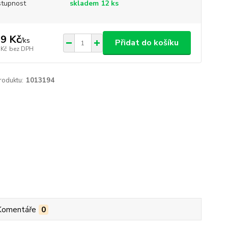
tupnost
skladem 12 ks
9 Kč
/
ks
Přidat do košíku
 Kč
bez DPH
roduktu:
1013194
Komentáře
0