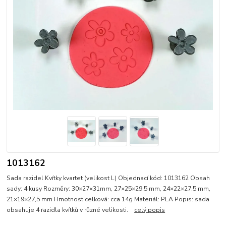
1013162
Sada razidel Kvítky kvartet (velikost L) Objednací kód: 1013162 Obsah
sady: 4 kusy Rozměry: 30×27×31mm, 27×25×29,5 mm, 24×22×27,5 mm,
21×19×27,5 mm Hmotnost celková: cca 14g Materiál: PLA Popis: sada
obsahuje 4 razidla kvítků v různé velikosti.
celý popis