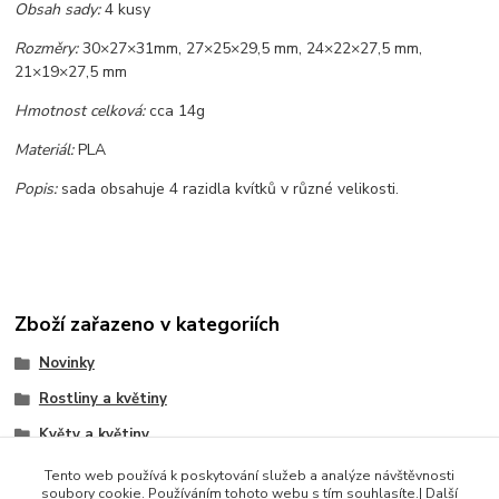
Obsah sady:
4 kusy
Rozměry:
30×27×31mm, 27×25×29,5 mm, 24×22×27,5 mm,
21×19×27,5 mm
Hmotnost celková:
cca 14g
Materiál:
PLA
Popis:
sada obsahuje 4 razidla kvítků v různé velikosti.
Zboží zařazeno v kategoriích
Novinky
Rostliny a květiny
Květy a květiny
Sady razidel
Tento web používá k poskytování služeb a analýze návštěvnosti
soubory cookie. Používáním tohoto webu s tím souhlasíte.| Další