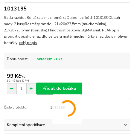
1013195
Sada razidel Beruška a muchomůrkaObjednací kód: 1013195Obsah
sady: 2 kusyRozměry razidel: 21×20×27,5mm (muchomůrka),
21×26×23,5mm (beruška).Hmotnost celková: 8gMateriál: PLAPopis:
produkt obsahuje razidlo ve tvaru malé muchomůrky a razidlo s motivem
berušky.
celý popis
Dostupnost
skladem 21 ks
99 Kč
/
ks
82 Kč
bez DPH
Přidat do košíku
Číslo produktu:
1013195
Kompletní specifikace