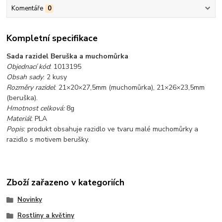
Komentáře
0
Kompletní specifikace
Sada razidel Beruška a muchomůrka
Objednací kód
: 1013195
Obsah sady
: 2 kusy
Rozměry razidel
: 21×20×27,5mm (muchomůrka), 21×26×23,5mm
(beruška).
Hmotnost celková:
8g
Materiál
: PLA
Popis
: produkt obsahuje razidlo ve tvaru malé muchomůrky a
razidlo s motivem berušky.
Zboží zařazeno v kategoriích
Novinky
Rostliny a květiny