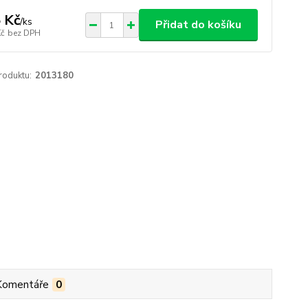
 Kč
/
ks
Přidat do košíku
Kč
bez DPH
roduktu:
2013180
Komentáře
0