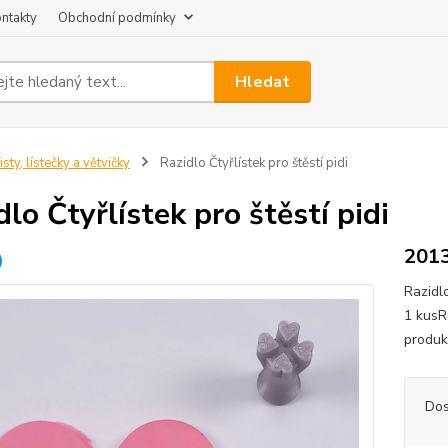
ntakty
Obchodní podmínky
Hledat
isty, lístečky a větvičky
Razidlo Čtyřlístek pro štěstí pidi
dlo Čtyřlístek pro štěstí pidi
201
Razidl
1 kusR
produk
Dos