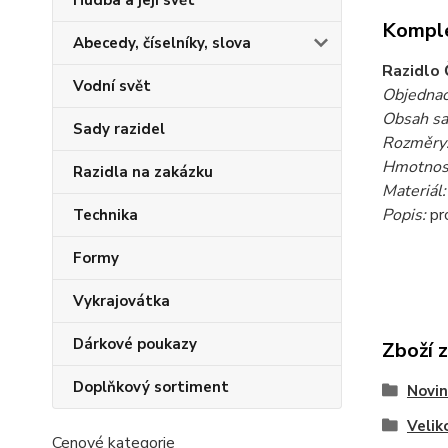
Hudba a její svět
Komple
Abecedy, číselníky, slova
Razidlo 
Vodní svět
Objednac
Obsah sa
Sady razidel
Rozměry
Hmotnost
Razidla na zakázku
Materiál:
Popis:
pro
Technika
Formy
Vykrajovátka
Dárkové poukazy
Zboží 
Doplňkový sortiment
Novin
Velik
Cenové kategorie