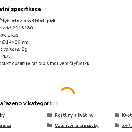
tní specifikace
Čtyřlístek pro štěstí pidi
í kód
: 2013180
dy:
1 kus
:
∅14×26mm
 celková:
2g
PLA
dukt obsahuje razidlo s motivem čtyřlístku
zařazeno v kategoriích
ky
Rostliny a květiny
Květ
onoce
Valentýn a srdcovky
Zvíř