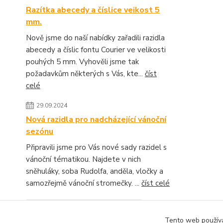
Razítka abecedy a číslice veikost 5
mm.
Nově jsme do naší nabídky zařadili razidla
abecedy a číslic fontu Courier ve velikosti
pouhých 5 mm. Vyhověli jsme tak
požadavkům některých s Vás, kte...
číst
celé
29.09.2024
Nová razidla pro nadcházející vánoční
sezónu
Připravili jsme pro Vás nové sady razidel s
vánoční tématikou. Najdete v nich
sněhuláky, soba Rudolfa, anděla, vločky a
samozřejmě vánoční stromečky. ...
číst celé
Zobrazit všechny novinky
Tento web používá