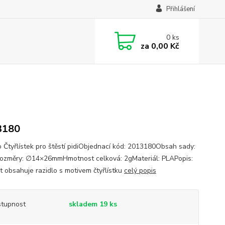
Přihlášení
0
ks
za
0,00 Kč
3180
o Čtyřlístek pro štěstí pidiObjednací kód: 2013180Obsah sady:
ozměry: ∅14×26mmHmotnost celková: 2gMateriál: PLAPopis:
t obsahuje razidlo s motivem čtyřlístku
celý popis
tupnost
skladem 19 ks