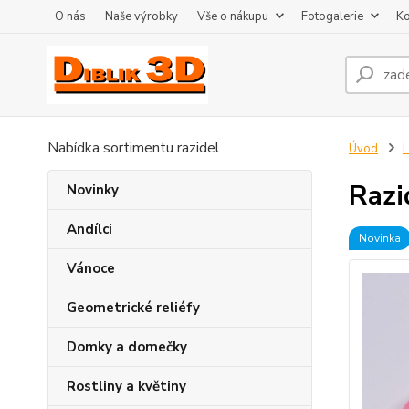
O nás
Naše výrobky
Vše o nákupu
Fotogalerie
Ko
Nabídka sortimentu razidel
Úvod
L
Razi
Novinky
Andílci
Novinka
Vánoce
Geometrické reliéfy
Domky a domečky
Rostliny a květiny