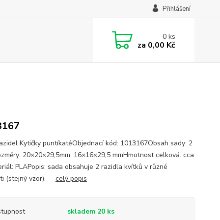
Přihlášení
0
ks
za
0,00 Kč
3167
azidel Kytičky puntíkatéObjednací kód: 1013167Obsah sady: 2
změry: 20×20×29,5mm, 16×16×29,5 mmHmotnost celková: cca
riál: PLAPopis: sada obsahuje 2 razidla kvítků v různé
sti (stejný vzor).
celý popis
tupnost
skladem 20 ks