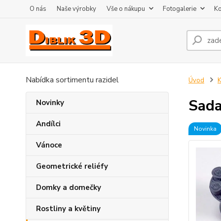
O nás
Naše výrobky
Vše o nákupu
Fotogalerie
Ko
Nabídka sortimentu razidel
Úvod
K
Sada
Novinky
Andílci
Novinka
Vánoce
Geometrické reliéfy
Domky a domečky
Rostliny a květiny