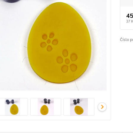
45
37 
Číslo p