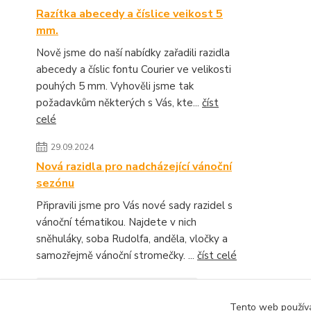
Razítka abecedy a číslice veikost 5
mm.
Nově jsme do naší nabídky zařadili razidla
abecedy a číslic fontu Courier ve velikosti
pouhých 5 mm. Vyhověli jsme tak
požadavkům některých s Vás, kte...
číst
celé
29.09.2024
Nová razidla pro nadcházející vánoční
sezónu
Připravili jsme pro Vás nové sady razidel s
vánoční tématikou. Najdete v nich
sněhuláky, soba Rudolfa, anděla, vločky a
samozřejmě vánoční stromečky. ...
číst celé
Zobrazit všechny novinky
Tento web používá