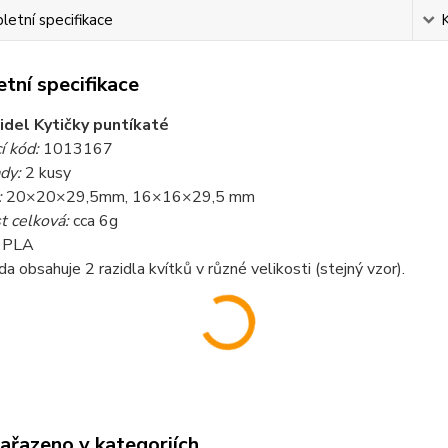
etní specifikace
tní specifikace
idel Kytičky puntíkaté
í kód:
1013167
dy:
2 kusy
:
20×20×29,5mm, 16×16×29,5 mm
 celková:
cca 6g
PLA
da obsahuje 2 razidla kvítků v různé velikosti (stejný vzor).
zařazeno v kategoriích