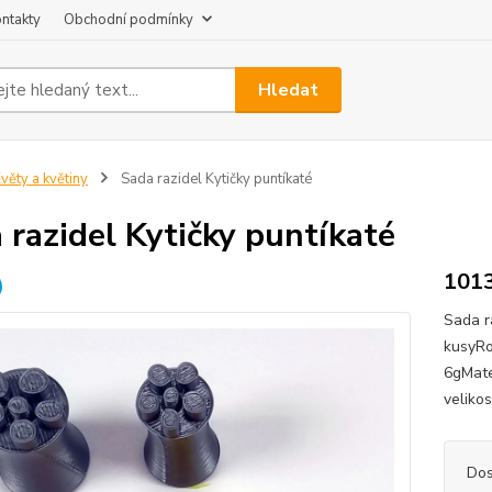
ntakty
Obchodní podmínky
Hledat
věty a květiny
Sada razidel Kytičky puntíkaté
 razidel Kytičky puntíkaté
101
Sada r
kusyRo
6gMate
veliko
Dos