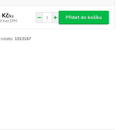
 Kč
/
ks
Přidat do košíku
Kč
bez DPH
roduktu:
1013167