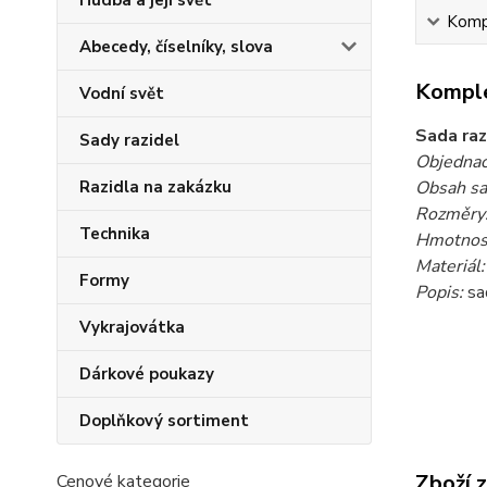
Hudba a její svět
Kompl
Abecedy, číselníky, slova
Komple
Vodní svět
Sada raz
Sady razidel
Objednac
Razidla na zakázku
Obsah sa
Rozměry
Technika
Hmotnost
Materiál:
Formy
Popis:
sa
Vykrajovátka
Dárkové poukazy
Doplňkový sortiment
Zboží 
Cenové kategorie