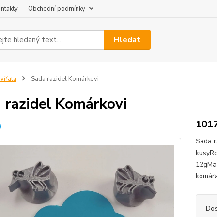
ntakty
Obchodní podmínky
Hledat
vířata
Sada razidel Komárkovi
 razidel Komárkovi
101
Sada r
kusyRo
12gMat
komár
Dos