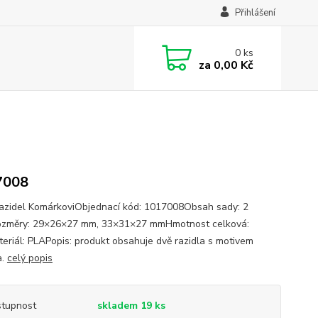
Přihlášení
0
ks
za
0,00 Kč
7008
azidel KomárkoviObjednací kód: 1017008Obsah sady: 2
změry: 29×26×27 mm, 33×31×27 mmHmotnost celková:
eriál: PLAPopis: produkt obsahuje dvě razidla s motivem
a.
celý popis
tupnost
skladem 19 ks