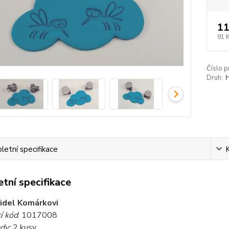
11
91 
Číslo p
Druh:
etní specifikace
tní specifikace
idel Komárkovi
í kód
: 1017008
dy:
2 kusy