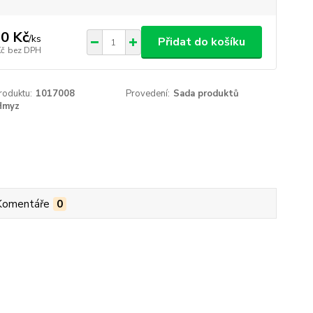
0 Kč
/
ks
Přidat do košíku
Kč
bez DPH
roduktu:
1017008
Provedení:
Sada produktů
Hmyz
Komentáře
0