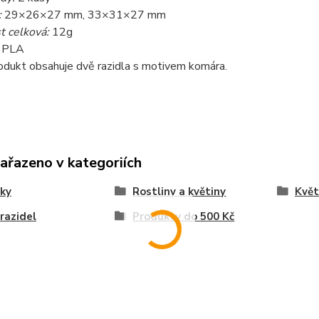
:
29×26×27 mm, 33×31×27 mm
 celková:
12g
PLA
odukt obsahuje dvě razidla s motivem komára.
zařazeno v kategoriích
ky
Rostliny a květiny
Květ
razidel
Produkty do 500 Kč