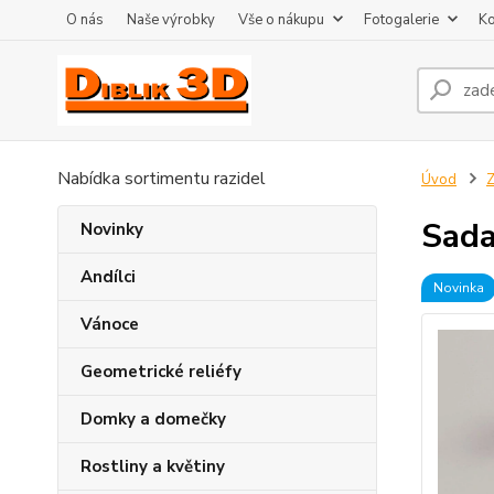
O nás
Naše výrobky
Vše o nákupu
Fotogalerie
Ko
Nabídka sortimentu razidel
Úvod
Z
Sada
Novinky
Andílci
Novinka
Vánoce
Geometrické reliéfy
Domky a domečky
Rostliny a květiny