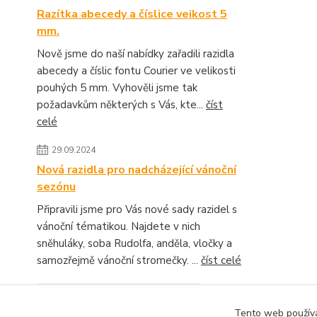
Razítka abecedy a číslice veikost 5
mm.
Nově jsme do naší nabídky zařadili razidla
abecedy a číslic fontu Courier ve velikosti
pouhých 5 mm. Vyhověli jsme tak
požadavkům některých s Vás, kte...
číst
celé
29.09.2024
Nová razidla pro nadcházející vánoční
sezónu
Připravili jsme pro Vás nové sady razidel s
vánoční tématikou. Najdete v nich
sněhuláky, soba Rudolfa, anděla, vločky a
samozřejmě vánoční stromečky. ...
číst celé
Zobrazit všechny novinky
Tento web používá