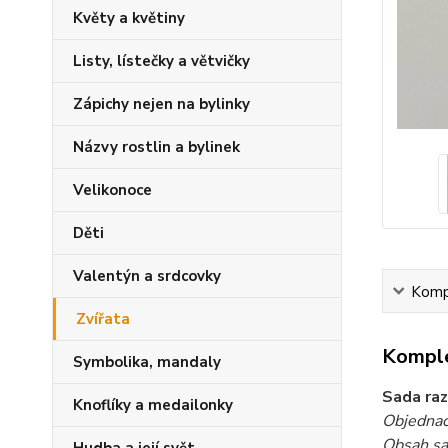
Květy a květiny
Listy, lístečky a větvičky
Zápichy nejen na bylinky
Názvy rostlin a bylinek
Velikonoce
Děti
Valentýn a srdcovky
Kompl
Zvířata
Komple
Symbolika, mandaly
Sada raz
Knoflíky a medailonky
Objednac
Obsah sa