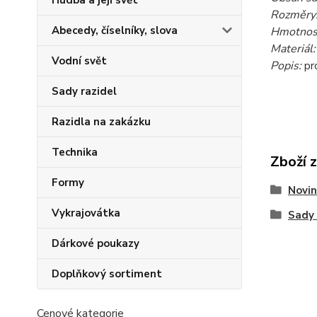
Hudba a její svět
Rozměry
Abecedy, číselníky, slova
Hmotnost
Materiál:
Vodní svět
Popis:
pr
Sady razidel
Razidla na zakázku
Technika
Zboží 
Formy
Novin
Vykrajovátka
Sady 
Dárkové poukazy
Doplňkový sortiment
Cenové kategorie