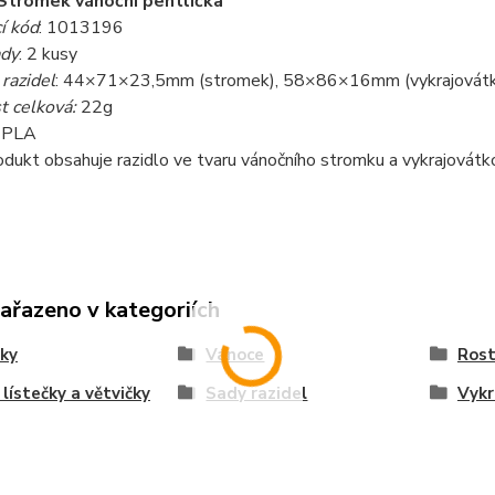
Stromek vánoční pentlička
í kód
: 1013196
ady
: 2 kusy
razidel
: 44×71×23,5mm (stromek), 58×86×16mm (vykrajovátk
 celková:
22g
: PLA
rodukt obsahuje razidlo ve tvaru vánočního stromku a vykrajovátk
zařazeno v kategoriích
ky
Vánoce
Rost
 lístečky a větvičky
Sady razidel
Vykr