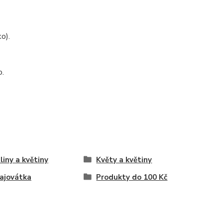
o).
o.
liny a květiny
Květy a květiny
ajovátka
Produkty do 100 Kč