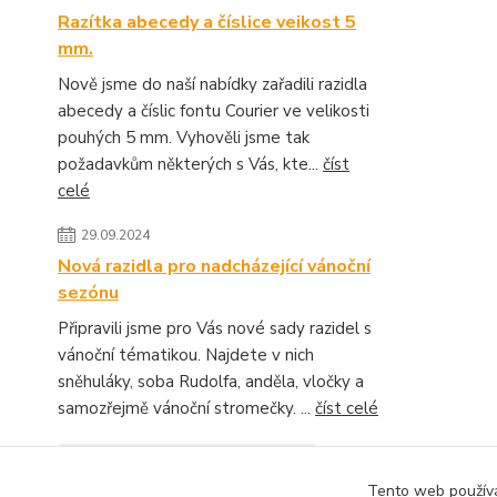
Razítka abecedy a číslice veikost 5
mm.
Nově jsme do naší nabídky zařadili razidla
abecedy a číslic fontu Courier ve velikosti
pouhých 5 mm. Vyhověli jsme tak
požadavkům některých s Vás, kte...
číst
celé
29.09.2024
Nová razidla pro nadcházející vánoční
sezónu
Připravili jsme pro Vás nové sady razidel s
vánoční tématikou. Najdete v nich
sněhuláky, soba Rudolfa, anděla, vločky a
samozřejmě vánoční stromečky. ...
číst celé
Zobrazit všechny novinky
Tento web používá