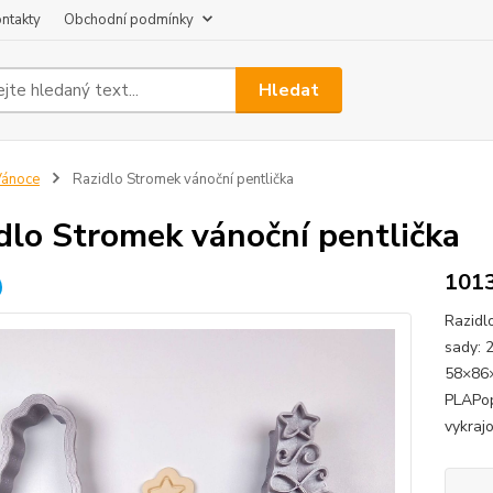
ntakty
Obchodní podmínky
Hledat
Vánoce
Razidlo Stromek vánoční pentlička
dlo Stromek vánoční pentlička
101
Razidl
sady: 
58×86×
PLAPop
vykraj