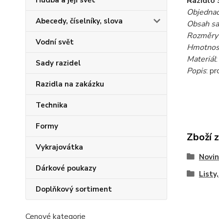
Hudba a její svět
Razidlo 
Objednac
Abecedy, číselníky, slova
Obsah s
Rozměry 
Vodní svět
Hmotnost
Materiál
Sady razidel
Popis
: p
Razidla na zakázku
Technika
Formy
Zboží 
Vykrajovátka
Novin
Dárkové poukazy
Listy,
Doplňkový sortiment
Cenové kategorie