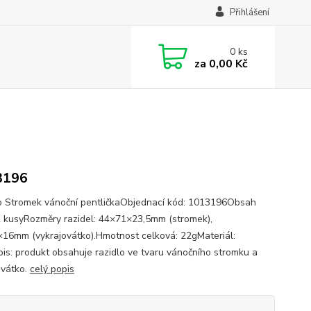
Přihlášení
0
ks
za
0,00 Kč
3196
o Stromek vánoční pentličkaObjednací kód: 1013196Obsah
2 kusyRozměry razidel: 44×71×23,5mm (stromek),
16mm (vykrajovátko).Hmotnost celková: 22gMateriál:
is: produkt obsahuje razidlo ve tvaru vánočního stromku a
ovátko.
celý popis