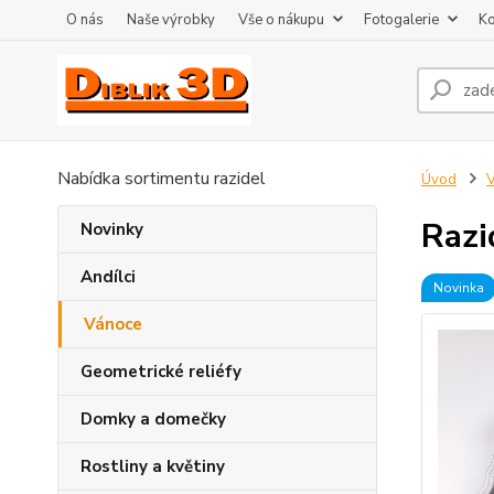
O nás
Naše výrobky
Vše o nákupu
Fotogalerie
Ko
Nabídka sortimentu razidel
Úvod
Razi
Novinky
Andílci
Novinka
Vánoce
Geometrické reliéfy
Domky a domečky
Rostliny a květiny