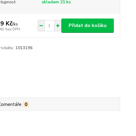
tupnost
skladem 21 ks
9 Kč
/
ks
Přidat do košíku
 Kč
bez DPH
roduktu:
1013196
Komentáře
0