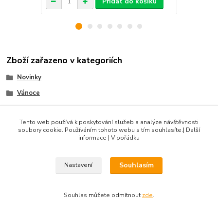
Přidat do košíku
Zboží zařazeno v kategoriích
Novinky
Vánoce
Zvířata
Tento web používá k poskytování služeb a analýze návštěvnosti
Vodní svět
soubory cookie. Používáním tohoto webu s tím souhlasíte.| Další
informace | V pořádku
Produkty do 100 Kč
Souhlasím
Nastavení
DIBLIK3D.CZ ©2026, Razidla a dekorační nástroje pro keramiku.
Souhlas můžete odmítnout
zde
.
Vytvořeno na
Eshop-rychle.cz