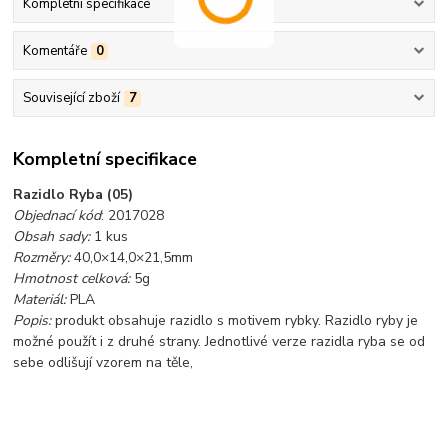
Kompletní specifikace
Komentáře
0
Související zboží
7
Kompletní specifikace
Razidlo Ryba (05)
Objednací kód
: 2017028
Obsah sady:
1 kus
Rozměry:
40,0×14,0×21,5mm
Hmotnost celková:
5g
Materiál:
PLA
Popis:
produkt obsahuje razidlo s motivem rybky. Razidlo ryby je
možné použít i z druhé strany. Jednotlivé verze razidla ryba se od
sebe odlišují vzorem na těle,