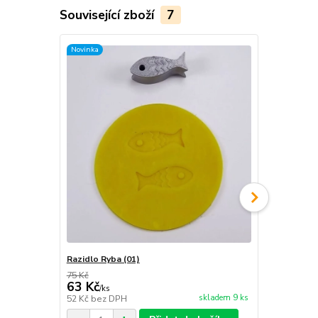
Související zboží
7
Novinka
Novinka
Razidlo Ryba (01)
Razidlo Ryba
75 Kč
75 Kč
63 Kč
63 Kč
/
ks
/
ks
skladem 9 ks
52 Kč
bez DPH
52 Kč
bez D