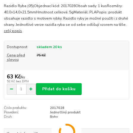
Razidlo Ryba (05)Objednací kód: 2017028Obsah sady: 1 kusRozměry:
40,0×14,0×21,5mmHmotnost celková: 5gMateriál: PLAPopis: produkt
obsahuje razidlo s motivem rybky. Razidlo ryby je možné použít i z druhé
strany. Jednotlivé verze razidla ryba se od sebe odlišují vzorem na těle,
celý popis
Dostupnost
skladem 20 ks
Cena před
75 Kč
slevou
63 Kč
/
ks
52 Kč
bez DPH
Přidat do košíku
Číslo produktu:
2017028
Provedení:
Jednotlivý produkt
Druh:
Ryby