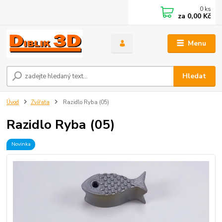
0
ks
za
0,00 Kč
Menu
Hledat
Úvod
Zvířata
Razidlo Ryba (05)
Razidlo Ryba (05)
Novinka