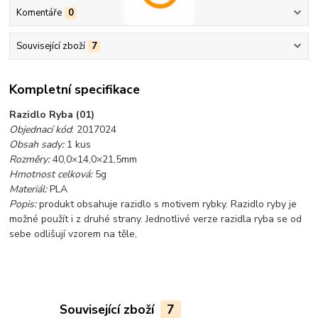
Komentáře
0
Související zboží
7
Kompletní specifikace
Razidlo Ryba (0
1)
Objednací kód
: 2017024
Obsah sady:
1 kus
Rozměry:
40,0×14,0×21,5mm
Hmotnost celková:
5g
Materiál:
PLA
Popis:
produkt obsahuje razidlo s motivem rybky. Razidlo ryby je
možné použít i z druhé strany. Jednotlivé verze razidla ryba se od
sebe odlišují vzorem na těle,
Související zboží
7