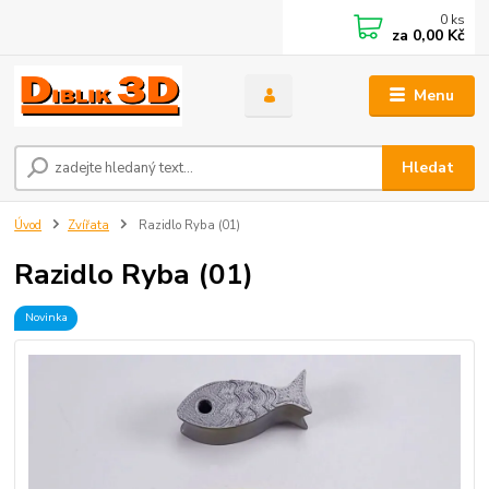
0
ks
za
0,00 Kč
Menu
Hledat
Úvod
Zvířata
Razidlo Ryba (01)
Razidlo Ryba (01)
Novinka