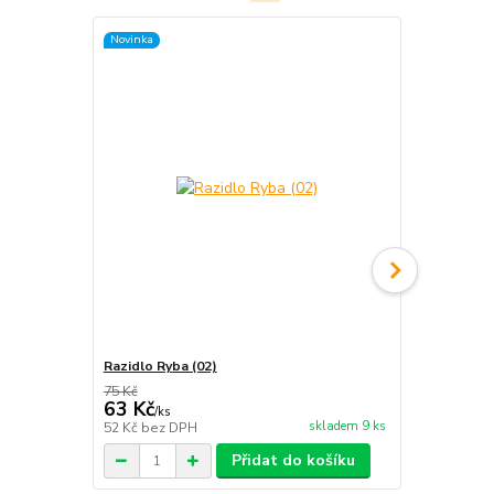
Novinka
Novinka
Razidlo Ryba (02)
Razidlo Ryba
75 Kč
75 Kč
63 Kč
63 Kč
/
ks
/
ks
skladem 9 ks
52 Kč
bez DPH
52 Kč
bez D
Přidat do košíku