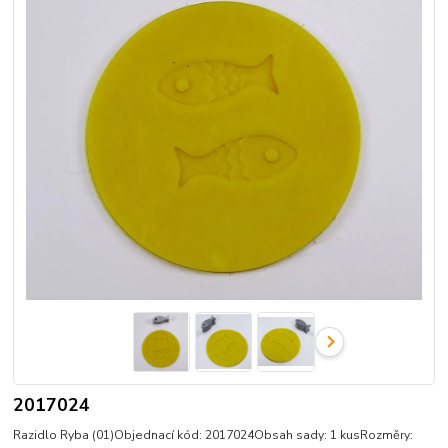
2017024
Razidlo Ryba (01)Objednací kód: 2017024Obsah sady: 1 kusRozměry: