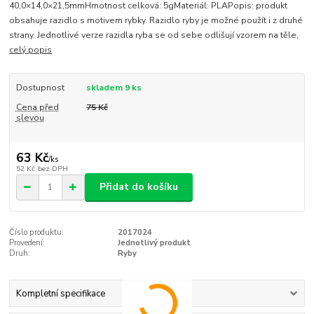
40,0×14,0×21,5mmHmotnost celková: 5gMateriál: PLAPopis: produkt
obsahuje razidlo s motivem rybky. Razidlo ryby je možné použít i z druhé
strany. Jednotlivé verze razidla ryba se od sebe odlišují vzorem na těle,
celý popis
Dostupnost
skladem 9 ks
Cena před
75 Kč
slevou
63 Kč
/
ks
52 Kč
bez DPH
Přidat do košíku
Číslo produktu:
2017024
Provedení:
Jednotlivý produkt
Druh:
Ryby
Kompletní specifikace