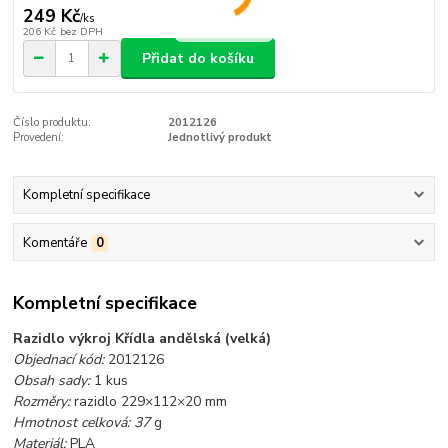
249 Kč
/
ks
206 Kč
bez DPH
Přidat do košíku
Číslo produktu:
2012126
Provedení:
Jednotlivý produkt
Kompletní specifikace
Komentáře
0
Kompletní specifikace
Razidlo výkroj Křídla andělská (velká)
Objednací kód:
2012126
Obsah sady:
1 kus
Rozměry:
razidlo 229×112×20
mm
Hmotnost celková: 37
g
Materiál:
PLA