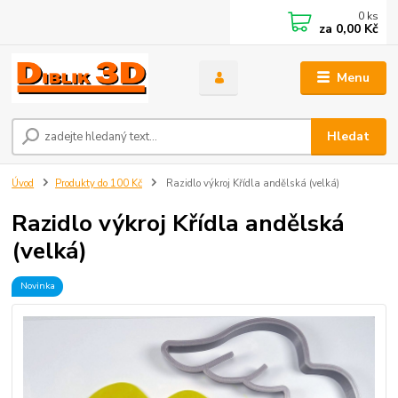
0
ks
za
0,00 Kč
Menu
Hledat
Úvod
Produkty do 100 Kč
Razidlo výkroj Křídla andělská (velká)
Razidlo výkroj Křídla andělská
(velká)
Novinka