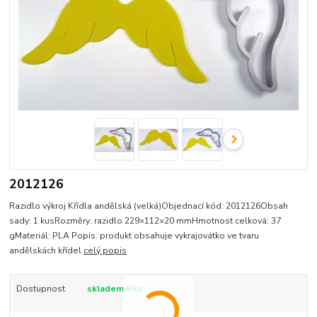
2012126
Razidlo výkroj Křídla andělská (velká)Objednací kód: 2012126Obsah
sady: 1 kusRozměry: razidlo 229×112×20 mmHmotnost celková: 37
gMateriál: PLA Popis: produkt obsahuje vykrajovátko ve tvaru
andělskách křídel
celý popis
Dostupnost
skladem 8 ks