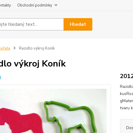
ntakty
Obchodní podmínky
Hledat
vířata
Razidlo výkroj Koník
dlo výkroj Koník
201
Razidl
kusRo
gMater
tvaru 
Dos