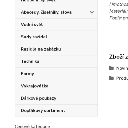
Hudba a její svět
Hmotnost
Materiál
Abecedy, číselníky, slova
Popis:
pro
Vodní svět
Sady razidel
Razidla na zakázku
Zboží 
Technika
Novin
Formy
Produ
Vykrajovátka
Dárkové poukazy
Doplňkový sortiment
Cenové kategorie