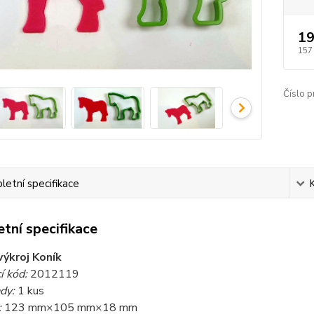
19
157
Číslo p
etní specifikace
tní specifikace
výkroj Koník
í kód:
2012119
ady:
1 kus
:
123
mm×105
mm×18
mm