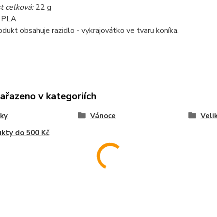
 celková:
22 g
:
PLA
dukt obsahuje razidlo - vykrajovátko ve tvaru koníka.
zařazeno v kategoriích
ky
Vánoce
Veli
kty do 500 Kč