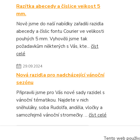
Razítka abecedy a číslice veikost 5
mm.
Nově jsme do naší nabídky zařadili razidla
abecedy a číslic fontu Courier ve velikosti
pouhých 5 mm. Vyhověli jsme tak
požadavkům některých s Vás, kte...
číst
celé
29.09.2024
Nová razidla pro nadcházející vánoční
sezónu
Připravili jsme pro Vás nové sady razidel s
vánoční tématikou. Najdete v nich
sněhuláky, soba Rudolfa, anděla, vločky a
samozřejmě vánoční stromečky. ...
číst celé
Zobrazit všechny novinky
Tento web používá