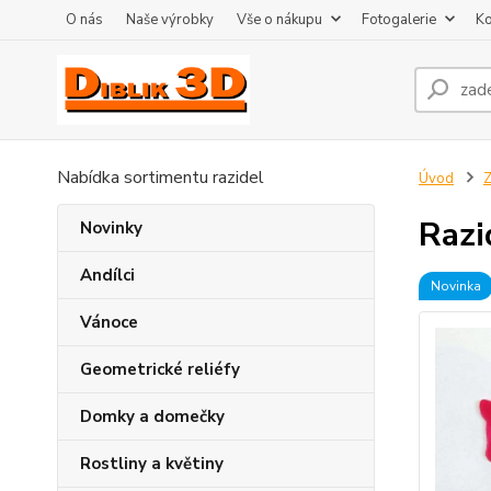
O nás
Naše výrobky
Vše o nákupu
Fotogalerie
Ko
Nabídka sortimentu razidel
Úvod
Z
Razi
Novinky
Andílci
Novinka
Vánoce
Geometrické reliéfy
Domky a domečky
Rostliny a květiny