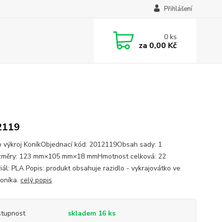
Přihlášení
0
ks
za
0,00 Kč
2119
o výkroj KoníkObjednací kód: 2012119Obsah sady: 1
změry: 123 mm×105 mm×18 mmHmotnost celková: 22
iál: PLA Popis: produkt obsahuje razidlo - vykrajovátko ve
koníka.
celý popis
tupnost
skladem 16 ks