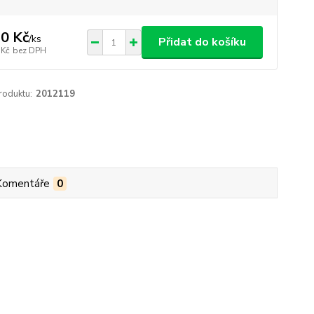
0 Kč
/
ks
Přidat do košíku
 Kč
bez DPH
roduktu:
2012119
Komentáře
0