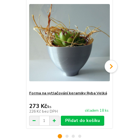
Forma na vytlačování keramiky Ryba Velká
Forma na vyt
273 Kč
122 Kč
/
ks
/
ks
skladem 18 ks
226 Kč
bez DPH
101 Kč
bez 
Přidat do košíku