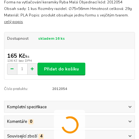
Forma na vytlačování keramiky Ryba Malá Objednací kód: 2012054
Obsah sady: 1 kus Rozměry razidel: ∅75×56mm Hmotnost celková: 29g
Materiál: PLA Popis: produkt obsahuje jednu formu s vejčitým tvarem.
celý popis
Dostupnost
skladem 16 ks
165 Kč
/
ks
136 Kč
bez DPH
Přidat do košíku
Číslo produktu:
2012054
Kompletní specifikace
Komentáře
0
Související zboží
4