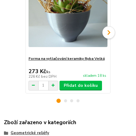
Forma na vytlačování keramiky Ryba Velká
Forma na vy
273 Kč
165 Kč
/
ks
/
ks
skladem 18 ks
226 Kč
bez DPH
136 Kč
bez 
Přidat do košíku
Zboží zařazeno v kategoriích
Geometrické reliéfy