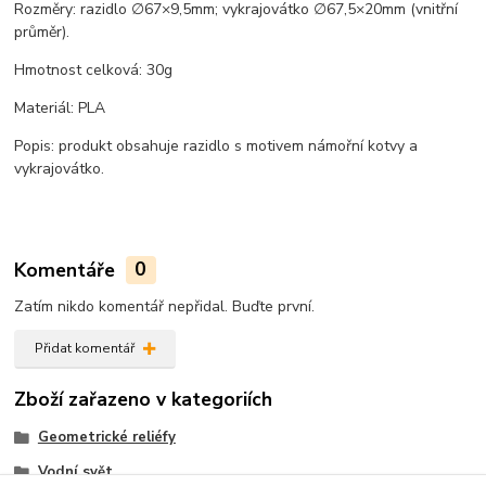
Rozměry: razidlo ∅67×9,5mm; vykrajovátko ∅67,5×20mm (vnitřní
průměr).
Hmotnost celková: 30g
Materiál: PLA
Popis: produkt obsahuje razidlo s motivem námořní kotvy a
vykrajovátko.
Komentáře
0
Zatím nikdo komentář nepřidal. Buďte první.
Přidat komentář
Zboží zařazeno v kategoriích
Geometrické reliéfy
Vodní svět