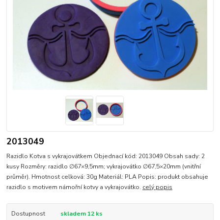
2013049
Razidlo Kotva s vykrajovátkem Objednací kód: 2013049 Obsah sady: 2
kusy Rozměry: razidlo ∅67×9,5mm; vykrajovátko ∅67,5×20mm (vnitřní
průměr). Hmotnost celková: 30g Materiál: PLA Popis: produkt obsahuje
razidlo s motivem námořní kotvy a vykrajovátko.
celý popis
Dostupnost
skladem 12 ks