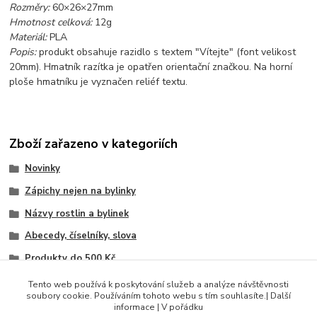
Rozměry:
60×26×27mm
Hmotnost celková:
12g
Materiál:
PLA
Popis:
produkt obsahuje razidlo s textem "Vítejte" (font velikost
20mm). Hmatník razítka je opatřen orientační značkou. Na horní
ploše hmatníku je vyznačen reliéf textu.
Zboží zařazeno v kategoriích
Novinky
Zápichy nejen na bylinky
Názvy rostlin a bylinek
Abecedy, číselníky, slova
Produkty do 500 Kč
Slova (různá)
Tento web používá k poskytování služeb a analýze návštěvnosti
soubory cookie. Používáním tohoto webu s tím souhlasíte.| Další
Slova (bylinky)
informace | V pořádku