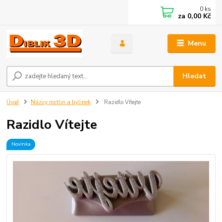
0
ks
za
0,00 Kč
Menu
Hledat
Úvod
Názvy rostlin a bylinek
Razidlo Vítejte
Razidlo Vítejte
Novinka