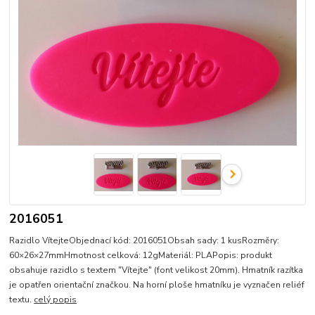
2016051
Razidlo VítejteObjednací kód: 2016051Obsah sady: 1 kusRozměry:
60×26×27mmHmotnost celková: 12gMateriál: PLAPopis: produkt
obsahuje razidlo s textem "Vítejte" (font velikost 20mm). Hmatník razítka
je opatřen orientační značkou. Na horní ploše hmatníku je vyznačen reliéf
textu.
celý popis