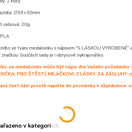
dy: 2 kusy
razidla: ∅59×30mm
 celková: 20g
: PLA
azidlo ve tvaru medailonku s nápisem "S LÁSKOU VYROBENÉ" a in
í značkou. Součástí sady je i obrysové vykrajovátko.
 Vás: na medailonku může být nápis dle Vašeho požadav
EČKA, PRO ŠTĚSTÍ, MILÁČKOVI, Z LÁSKY, ZA ZÁSLUHY :o) 
ný text nám prostě napište do poznámky k objednávce :o
zařazeno v kategoriích