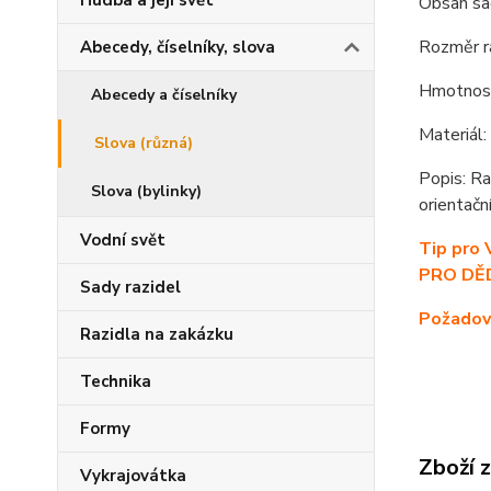
Hudba a její svět
Obsah sa
Rozměr 
Abecedy, číselníky, slova
Hmotnost
Abecedy a číselníky
Materiál
Slova (různá)
Popis: R
Slova (bylinky)
orientačn
Vodní svět
Tip pro
PRO DĚD
Sady razidel
Požadova
Razidla na zakázku
Technika
Formy
Zboží 
Vykrajovátka