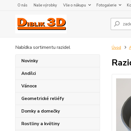
O nás
Naše výrobky
Vše o nákupu
Fotogalerie
Ko
Nabídka sortimentu razidel
Úvod
A
Razi
Novinky
Andílci
Vánoce
Geometrické reliéfy
Domky a domečky
Rostliny a květiny