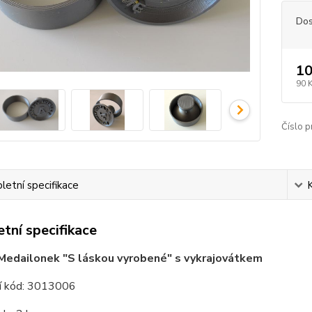
Dos
10
90 
Číslo p
etní specifikace
tní specifikace
Medailonek "S láskou vyrobené" s vykrajovátkem
í kód: 3013006