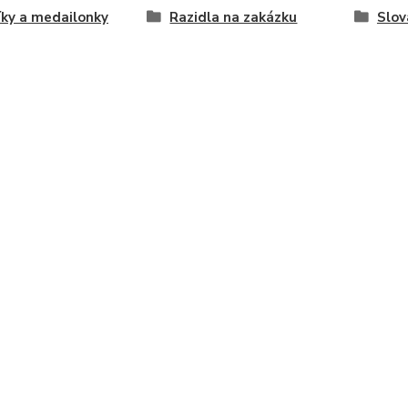
íky a medailonky
Razidla na zakázku
Slov