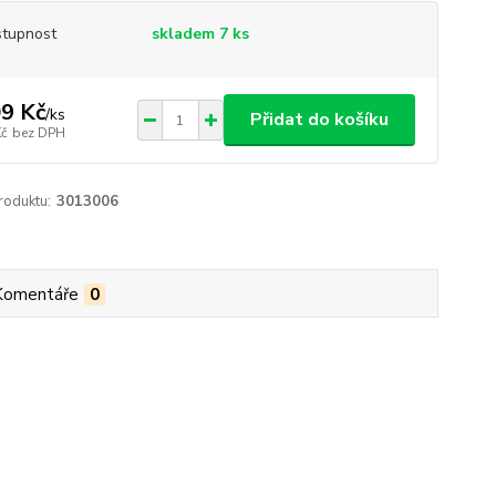
tupnost
skladem 7 ks
9 Kč
/
ks
Přidat do košíku
Kč
bez DPH
roduktu:
3013006
Komentáře
0