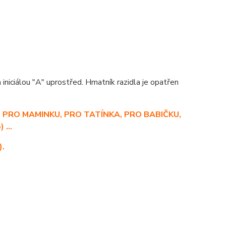
iciálou "A" uprostřed. Hmatník razidla je opatřen
ku - PRO MAMINKU, PRO TATÍNKA, PRO BABIČKU,
...
).