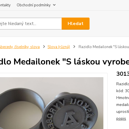
ntakty
Obchodní podmínky
Hledat
becedy, číselníky, slova
Slova (různá)
Razidlo Medailonek "S láskou
dlo Medailonek "S láskou vyrob
301
Razidl
kód: 3
Hmotno
medail
uprost
popis