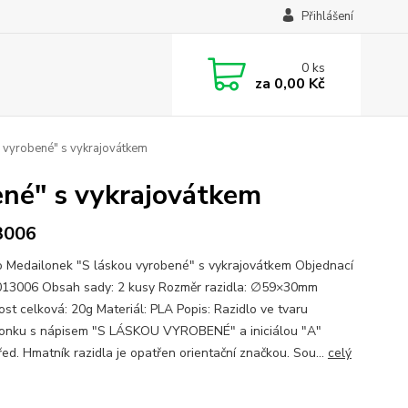
Přihlášení
0
ks
za
0,00 Kč
 vyrobené" s vykrajovátkem
ené" s vykrajovátkem
3006
o Medailonek "S láskou vyrobené" s vykrajovátkem Objednací
013006 Obsah sady: 2 kusy Rozměr razidla: ∅59×30mm
st celková: 20g Materiál: PLA Popis: Razidlo ve tvaru
onku s nápisem "S LÁSKOU VYROBENÉ" a iniciálou "A"
řed. Hmatník razidla je opatřen orientační značkou. Sou...
celý