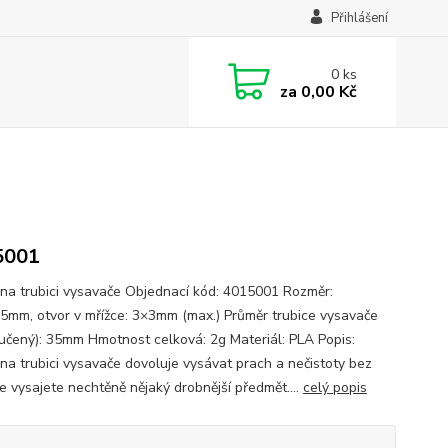
Přihlášení
0
ks
za
0,00 Kč
5001
 na trubici vysavače Objednací kód: 4015001 Rozměr:
mm, otvor v mřížce: 3×3mm (max.) Průměr trubice vysavače
učený): 35mm Hmotnost celková: 2g Materiál: PLA Popis:
 na trubici vysavače dovoluje vysávat prach a nečistoty bez
že vysajete nechtěně nějaký drobnější předmět....
celý popis