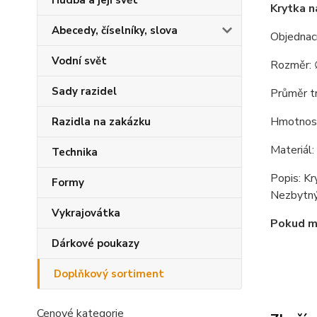
Hudba a její svět
Krytka n
Abecedy, číselníky, slova
Objednac
Vodní svět
Rozměr: 
Sady razidel
Průměr t
Hmotnost
Razidla na zakázku
Materiál
Technika
Popis: Kr
Formy
Nezbytný 
Vykrajovátka
Pokud má
Dárkové poukazy
Doplňkový sortiment
Cenové kategorie