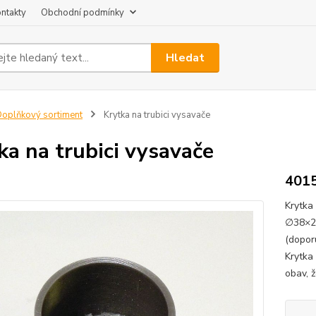
ntakty
Obchodní podmínky
Hledat
oplňkový sortiment
Krytka na trubici vysavače
ka na trubici vysavače
401
Krytka
∅38×25
(dopor
Krytka
obav, 