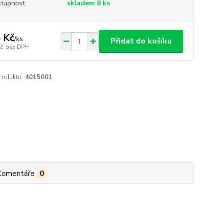
tupnost
skladem 8 ks
 Kč
/
ks
Přidat do košíku
Kč
bez DPH
roduktu:
4015001
Komentáře
0