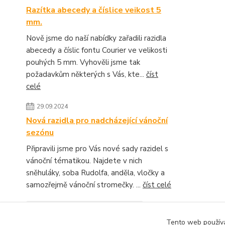
Razítka abecedy a číslice veikost 5
mm.
Nově jsme do naší nabídky zařadili razidla
abecedy a číslic fontu Courier ve velikosti
pouhých 5 mm. Vyhověli jsme tak
požadavkům některých s Vás, kte...
číst
celé
29.09.2024
Nová razidla pro nadcházející vánoční
sezónu
Připravili jsme pro Vás nové sady razidel s
vánoční tématikou. Najdete v nich
sněhuláky, soba Rudolfa, anděla, vločky a
samozřejmě vánoční stromečky. ...
číst celé
Zobrazit všechny novinky
Tento web používá