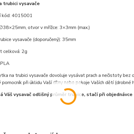
a trubici vysavače
í kód: 4015001
∅38×25mm, otvor v mřížce: 3×3mm (max.)
rubice vysavače (doporučený): 35mm
 celková: 2g
: PLA
ytka na trubici vysavače dovoluje vysávat prach a nečistoty bez 
pomocník při úklidu Vaší dílny nebo pokoje Vaších dětí (drobné h
 Váš vysavač odlišný průměr trubice, stačí při objednáv