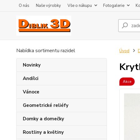
O nás
Naše výrobky
Vše o nákupu
Fotogalerie
Ko
Nabídka sortimentu razidel
Úvod
D
Kryt
Novinky
Andílci
Akce
Vánoce
Geometrické reliéfy
Domky a domečky
Rostliny a květiny