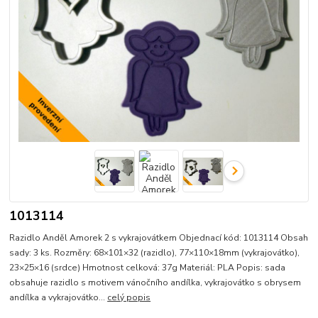
1013114
Razidlo Anděl Amorek 2 s vykrajovátkem Objednací kód: 1013114 Obsah
sady: 3 ks. Rozměry: 68×101×32 (razidlo), 77×110×18mm (vykrajovátko),
23×25×16 (srdce) Hmotnost celková: 37g Materiál: PLA Popis: sada
obsahuje razidlo s motivem vánočního andílka, vykrajovátko s obrysem
andílka a vykrajovátko...
celý popis