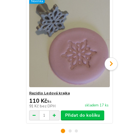
Novinka
TOP produkt
Razidlo Ledová krajka
Sada razidel
110 Kč
349 Kč
/
ks
/
ks
skladem 17 ks
91 Kč
bez DPH
288 Kč
bez 
Přidat do košíku