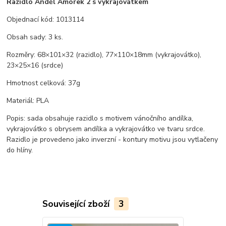
Razidlo Anděl Amorek 2 s vykrajovátkem
Objednací kód: 1013114
Obsah sady: 3 ks.
Rozměry: 68×101×32 (razidlo), 77×110×18mm (vykrajovátko),
23×25×16 (srdce)
Hmotnost celková: 37g
Materiál: PLA
Popis: sada obsahuje razidlo s motivem vánočního andílka,
vykrajovátko s obrysem andílka a vykrajovátko ve tvaru srdce.
Razidlo je provedeno jako inverzní - kontury motivu jsou vytlačeny
do hlíny.
Související zboží
3