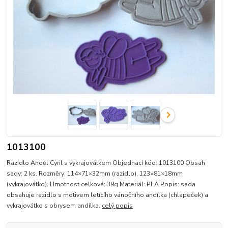
1013100
Razidlo Anděl Cyril s vykrajovátkem Objednací kód: 1013100 Obsah
sady: 2 ks. Rozměry: 114×71×32mm (razidlo), 123×81×18mm
(vykrajovátko). Hmotnost celková: 39g Materiál: PLA Popis: sada
obsahuje razidlo s motivem letícího vánočního andílka (chlapeček) a
vykrajovátko s obrysem andílka.
celý popis