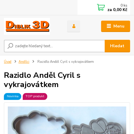
0
ks
za
0,00 Kč
Menu
Hledat
Úvod
Andílci
Razidlo Anděl Cyril s vykrajovátkem
Razidlo Anděl Cyril s
vykrajovátkem
Novinka
TOP produkt