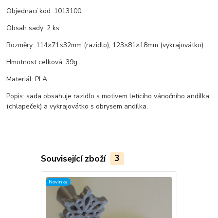
Objednací kód: 1013100
Obsah sady: 2 ks.
Rozměry: 114×71×32mm (razidlo), 123×81×18mm (vykrajovátko).
Hmotnost celková: 39g
Materiál: PLA
Popis: sada obsahuje razidlo s motivem letícího vánočního andílka
(chlapeček) a vykrajovátko s obrysem andílka.
Související zboží
3
Novinka
TOP produkt