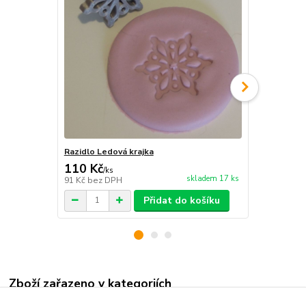
Razidlo Ledová krajka
Sada razidel
110 Kč
349 Kč
/
ks
/
ks
skladem 17 ks
91 Kč
bez DPH
288 Kč
bez 
Přidat do košíku
Zboží zařazeno v kategoriích