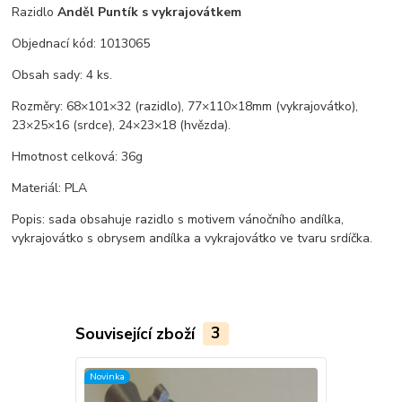
Razidlo
Anděl Puntík s vykrajovátkem
Objednací kód: 1013065
Obsah sady: 4 ks.
Rozměry: 68×101×32 (razidlo), 77×110×18mm (vykrajovátko),
23×25×16 (srdce), 24×23×18 (hvězda).
Hmotnost celková: 36g
Materiál: PLA
Popis: sada obsahuje razidlo s motivem vánočního andílka,
vykrajovátko s obrysem andílka a vykrajovátko ve tvaru srdíčka.
Související zboží
3
Novinka
TOP produkt