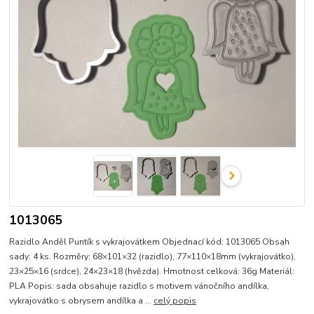
1013065
Razidlo Anděl Puntík s vykrajovátkem Objednací kód: 1013065 Obsah
sady: 4 ks. Rozměry: 68×101×32 (razidlo), 77×110×18mm (vykrajovátko),
23×25×16 (srdce), 24×23×18 (hvězda). Hmotnost celková: 36g Materiál:
PLA Popis: sada obsahuje razidlo s motivem vánočního andílka,
vykrajovátko s obrysem andílka a ...
celý popis