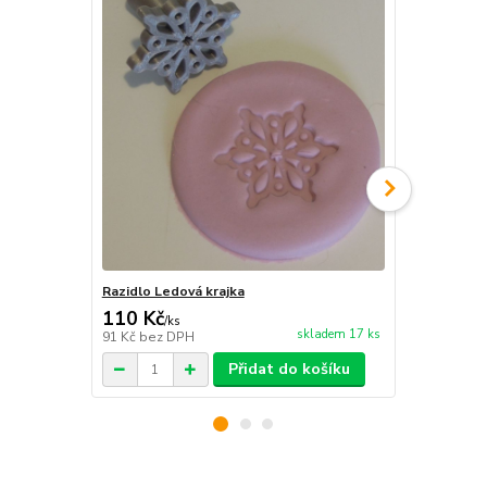
Razidlo Ledová krajka
Sada razidel
110 Kč
349 Kč
/
ks
/
ks
skladem 17 ks
91 Kč
bez DPH
288 Kč
bez 
Přidat do košíku