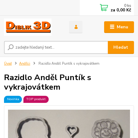
0
ks
za
0,00 Kč
Menu
Hledat
Úvod
Andílci
Razidlo Anděl Puntík s vykrajovátkem
Razidlo Anděl Puntík s
vykrajovátkem
Novinka
TOP produkt