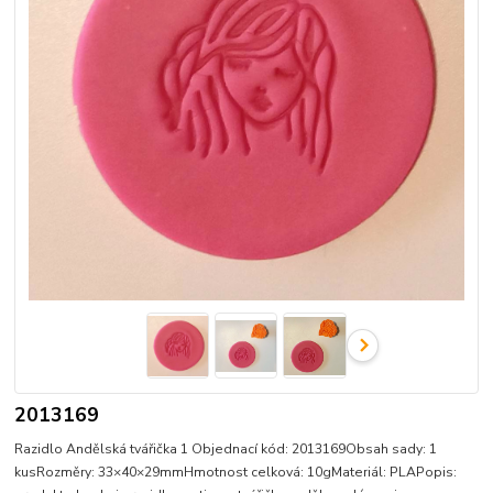
2013169
Razidlo Andělská tvářička 1 Objednací kód: 2013169Obsah sady: 1
kusRozměry: 33×40×29mmHmotnost celková: 10gMateriál: PLAPopis: