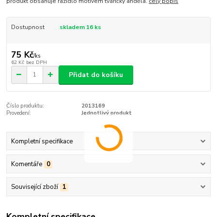
produkt obsahuje razidlo motivem tvářičky anděla.
celý popis
Dostupnost
skladem 16 ks
75 Kč
/
ks
62 Kč
bez DPH
Přidat do košíku
Číslo produktu:
2013169
Provedení:
Jednotlivý produkt
Kompletní specifikace
Komentáře
0
Související zboží
1
Kompletní specifikace