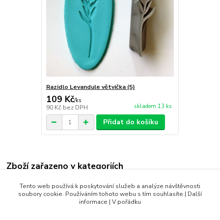
Razidlo Levandule větvička (5)
109 Kč
/
ks
skladem 13 ks
90 Kč
bez DPH
Přidat do košíku
Zboží zařazeno v kategoriích
Andílci
Tento web používá k poskytování služeb a analýze návštěvnosti
soubory cookie. Používáním tohoto webu s tím souhlasíte.| Další
Vánoce
informace | V pořádku