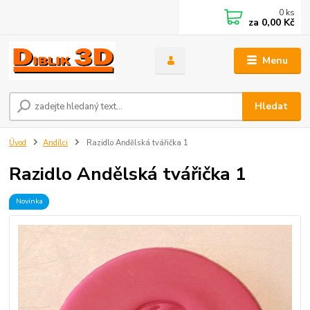
0
ks
za
0,00 Kč
Menu
Hledat
Úvod
Andílci
Razidlo Andělská tvářička 1
Razidlo Andělská tvářička 1
Novinka