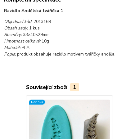
Razidlo Andělská tvářička 1
Objednací kód
: 2013169
Obsah sady:
1 kus
Rozměry:
33×40×29mm
Hmotnost celková:
10g
Materiál:
PLA
Popis:
produkt obsahuje razidlo motivem tvářičky anděla.
Související zboží
1
Novinka