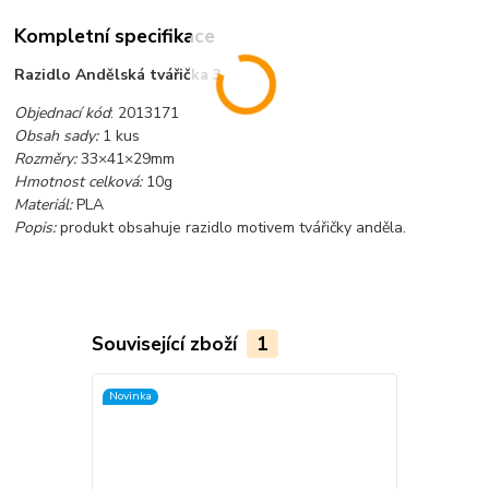
Kompletní specifikace
Razidlo Andělská tvářička 3
Objednací kód
: 2013171
Obsah sady:
1 kus
Rozměry:
33×41×29mm
Hmotnost celková:
10g
Materiál:
PLA
Popis:
produkt obsahuje razidlo motivem tvářičky anděla.
Související zboží
1
Novinka