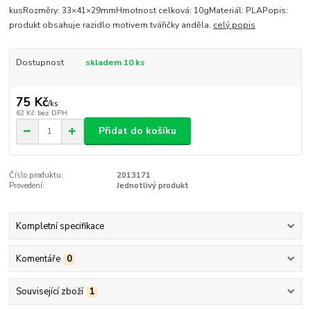
kusRozměry: 33×41×29mmHmotnost celková: 10gMateriál: PLAPopis:
produkt obsahuje razidlo motivem tvářičky anděla.
celý popis
Dostupnost
skladem 10 ks
75 Kč
/
ks
62 Kč
bez DPH
Přidat do košíku
Číslo produktu:
2013171
Provedení:
Jednotlivý produkt
Kompletní specifikace
Komentáře
0
Související zboží
1