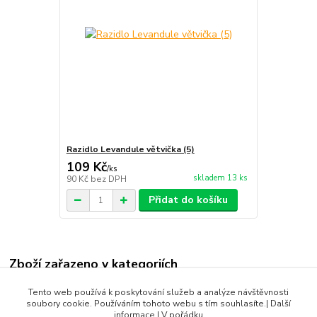
Razidlo Levandule větvička (5)
109 Kč
/
ks
skladem 13 ks
90 Kč
bez DPH
Přidat do košíku
Zboží zařazeno v kategoriích
Andílci
Tento web používá k poskytování služeb a analýze návštěvnosti
soubory cookie. Používáním tohoto webu s tím souhlasíte.| Další
Vánoce
informace | V pořádku